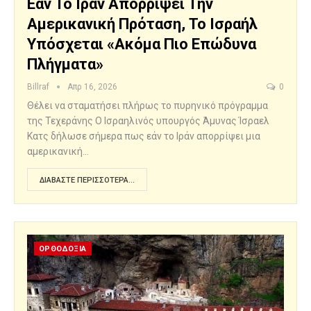
Εάν Το Ιράν Απορρίψει Την
Αμερικανική Πρόταση, Το Ισραήλ
Υπόσχεται «ακόμα Πιο Επώδυνα
Πλήγματα»
Billraf
Απρ 16, 2026
0
Θέλει να σταματήσει πλήρως το πυρηνικό πρόγραμμα
της Τεχεράνης O Ισραηλινός υπουργός Άμυνας Ίσραελ
Κατς δήλωσε σήμερα πως εάν το Ιράν απορρίψει μια
αμερικανική…
ΔΙΑΒΆΣΤΕ ΠΕΡΙΣΣΌΤΕΡΑ...
ΟΡΘΟΔΟΞΙΑ