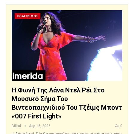
ΠΟΛΙΤΙΣΜΟΣ
Η Φωνή Της Λάνα Ντελ Ρέι Στο
Μουσικό Σήμα Του
Βιντεοπαιχνιδιού Του Τζέιμς Μποντ
«007 First Light»
Billraf
Απρ 16, 2026
0