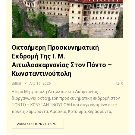
Οκταήμερη Προσκυνηματική
Εκδρομή Της Ι. Μ.
Αιτωλοακαρνανίας Στον Πόντο –
Κωνσταντινούπολη
Billraf
Απρ 16, 2026
0
H Ιερά Μητρόπολη Αιτωλίας και Ακαρνανίας
διοργανώνει οκταήμερη προσκυνηματική εκδρομή στον
ΠΟΝΤΟ – ΚΩΝΣΤΑΝΤΙΝΟΥΠΟΛΗ και συγκεκριμένα στις
πόλεις Σαμψούντα, Αμασεια, Κοτύωρα, Κερασούντα,…
ΔΙΑΒΆΣΤΕ ΠΕΡΙΣΣΌΤΕΡΑ...