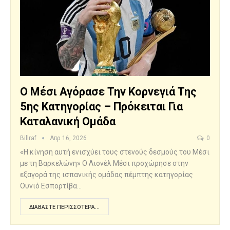
Ο Μέσι Αγόρασε Την Κορνεγιά Της
5ης Κατηγορίας – Πρόκειται Για
Καταλανική Ομάδα
Billraf
Απρ 16, 2026
0
«Η κίνηση αυτή ενισχύει τους στενούς δεσμούς του Μέσι
με τη Βαρκελώνη» Ο Λιονέλ Μέσι προχώρησε στην
εξαγορά της ισπανικής ομάδας πέμπτης κατηγορίας
Ουνιό Εσπορτίβα…
ΔΙΑΒΆΣΤΕ ΠΕΡΙΣΣΌΤΕΡΑ...