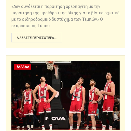
«Δεν συνδέεται η παραίτηση αρεοπαγίτη με την
παραίτηση της προέδρου της δίκης για τα βίντεο σχετικά
με το σιδηροδρομικό δυστύχημα των Τεμπών» Ο
εκπρόσωπος Τύπου…
ΔΙΑΒΆΣΤΕ ΠΕΡΙΣΣΌΤΕΡΑ...
ΕΛΛΑΔΑ