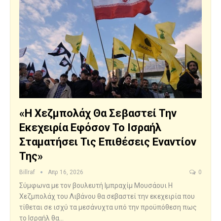
«Η Χεζμπολάχ Θα Σεβαστεί Την
Εκεχειρία Εφόσον Το Ισραήλ
Σταματήσει Τις Επιθέσεις Εναντίον
Της»
Billraf
Απρ 16, 2026
0
Σύμφωνα με τον βουλευτή Ιμπραχίμ Μουσάουι H
Χεζμπολάχ του Λιβάνου θα σεβαστεί την εκεχειρία που
τίθεται σε ισχύ τα μεσάνυχτα υπό την προϋπόθεση πως
το Ισραήλ θα…