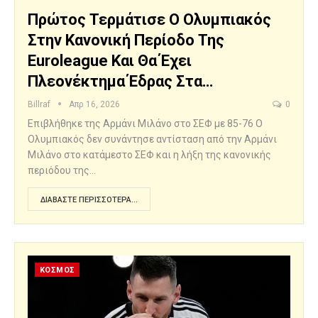
Πρώτος Τερμάτισε Ο Ολυμπιακός
Στην Κανονική Περίοδο Της
Euroleague Και Θα Έχει
Πλεονέκτημα Έδρας Στα…
Billraf
Απρ 16, 2026
0
Επιβλήθηκε της Αρμάνι Μιλάνο στο ΣΕΦ με 85-76 Ο
Ολυμπιακός δεν συνάντησε αντίσταση από την Αρμάνι
Μιλάνο στο κατάμεστο ΣΕΦ και η λήξη της κανονικής
περιόδου της…
ΔΙΑΒΆΣΤΕ ΠΕΡΙΣΣΌΤΕΡΑ...
ΚΟΣΜΟΣ