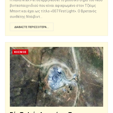
Η Λάνα Ντελ Ρέι θα ερμηνεύσει το μουσικό σήμα του νέου
βιντεοπαιχνιδιού που είναι αφιερωμένο στον Τζέιμς
Μποντ και έχει ως τίτλο «007 First Light». Ο Βρετανός
συνθέτης Ντέιβιντ…
ΔΙΑΒΆΣΤΕ ΠΕΡΙΣΣΌΤΕΡΑ...
ΚΟΣΜΟΣ