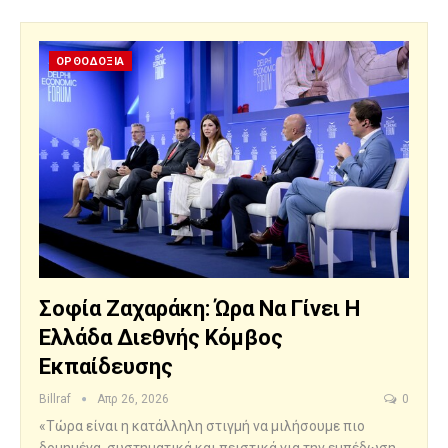
ΟΡΘΟΔΟΞΙΑ
Σοφία Ζαχαράκη: Ώρα Να Γίνει Η
Ελλάδα Διεθνής Κόμβος
Εκπαίδευσης
Billraf
Απρ 26, 2026
0
«Τώρα είναι η κατάλληλη στιγμή να μιλήσουμε πιο
δομημένα, συστηματικά και πειστικά για την εμπέδωση