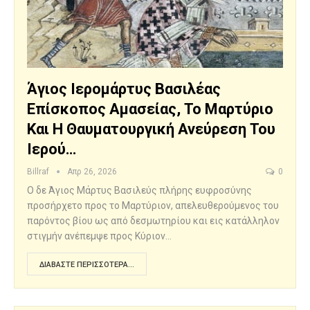
Άγιος Ιερομάρτυς Βασιλέας
Επίσκοπος Αμασείας, Το Μαρτύριο
Και Η Θαυματουργική Ανεύρεση Του
Ιερού…
Billraf
Απρ 26, 2026
0
Ο δε Άγιος Μάρτυς Βασιλεύς πλήρης ευφροσύνης
προσήρχετο προς το Μαρτύριον, απελευθερούμενος του
παρόντος βίου ως από δεσμωτηρίου και εις κατάλληλον
στιγμήν ανέπεμψε προς Κύριον…
ΔΙΑΒΆΣΤΕ ΠΕΡΙΣΣΌΤΕΡΑ...