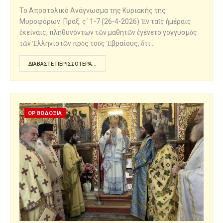
Το Αποστολικό Ανάγνωσμα της Κυριακής της
Μυροφόρων: Πράξ. ς´ 1-7 (26-4-2026) Ἐν ταῖς ἡμέραις
ἐκείναις, πληθυνόντων τῶν μαθητῶν ἐγένετο γογγυσμὸς
τῶν Ἑλληνιστῶν πρὸς τοὺς Ἑβραίους, ὅτι…
ΔΙΑΒΆΣΤΕ ΠΕΡΙΣΣΌΤΕΡΑ...
ΟΡΘΟΔΟΞΙΑ