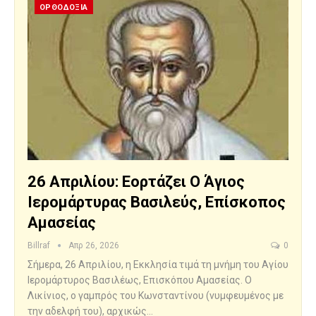
ΟΡΘΟΔΟΞΙΑ
26 Απριλίου: Εορτάζει Ο Άγιος
Ιερομάρτυρας Βασιλεύς, Επίσκοπος
Αμασείας
Billraf
Απρ 26, 2026
0
Σήμερα, 26 Απριλίου, η Εκκλησία τιμά τη μνήμη του Αγίου
Ιερομάρτυρος Βασιλέως, Επισκόπου Αμασείας. Ο
Λικίνιος, ο γαμπρός του Κωνσταντίνου (νυμφευμένος με
την αδελφή του), αρχικώς…