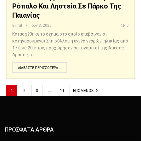
Ρόπαλο Και Ληστεία Σε Πάρκο Της
Παιανίας
Billraf
Ιούν 3, 2026
0
Κατασχέθηκε το όχημα στο οποίο επέβαιναν οι
κατηγορούμενοι Στη σύλληψη εννέα νεαρών, ηλικίας από
17 έως 20 ετών, προχώρησαν αστυνομικοί της Άμεσης
Δράσης τα…
ΔΙΑΒΆΣΤΕ ΠΕΡΙΣΣΌΤΕΡΑ...
1
2
3
…
11
ΕΠΌΜΕΝΟΣ
ΠΡΟΣΦΑΤΑ ΑΡΘΡΑ