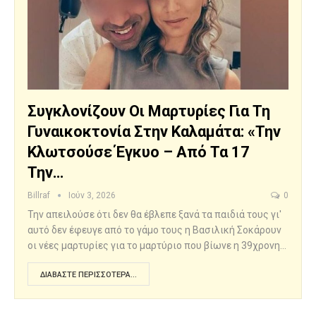
Συγκλονίζουν Οι Μαρτυρίες Για Τη
Γυναικοκτονία Στην Καλαμάτα: «Την
Κλωτσούσε Έγκυο – Από Τα 17
Την…
Billraf
Ιούν 3, 2026
0
Την απειλούσε ότι δεν θα έβλεπε ξανά τα παιδιά τους γι'
αυτό δεν έφευγε από το γάμο τους η Βασιλική Σοκάρουν
οι νέες μαρτυρίες για το μαρτύριο που βίωνε η 39χρονη…
ΔΙΑΒΆΣΤΕ ΠΕΡΙΣΣΌΤΕΡΑ...