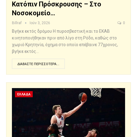
Κατόπιν Πρόσκρουσης – Στο
Νοσοκομείο…
Billraf
Ιούν 3, 2026
0
Βγήκε εκτός δρόμου Η πυροσβεστική και το ΕΚΑΒ
κινητοποιήθηκαν πριν από λίγο στη Ρόδο, καθώς στο
χωριό Κρητηνία, όχημα στο οποίο επέβαινε 77χρονος,
βγήκε εκτός…
ΔΙΑΒΆΣΤΕ ΠΕΡΙΣΣΌΤΕΡΑ...
ΕΛΛΑΔΑ