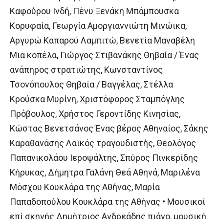
Καφούρου Ινδή, Πένυ Ξενάκη Μπάμπουσκα
Κορυφαία, Γεωργία Αμοργιαννιώτη Μινώικα,
Αργυρώ Καπαρού Λαμπιτώ, Βενετία Μαναβέλη
Μια κοπέλα, Γιώργος Στιβανάκης Θηβαία / Ένας
ανάπηρος στρατιώτης, Κωνσταντίνος
Τσονόπουλος Θηβαία / Βαγγέλας, Στέλλα
Κρούσκα Μυρίνη, Χριστόφορος Σταμπόγλης
Πρόβουλος, Χρήστος Γεροντίδης Κινησίας,
Κώστας Βενετσάνος Ένας βέρος Αθηναίος, Σάκης
Καραθανάσης Λαϊκός τραγουδιστής, Θεολόγος
Παπανικολάου Ιεροψάλτης, Σπύρος Πινκερίδης
Κήρυκας, Δήμητρα Γαλάνη Θεά Αθηνά, Μαριλένα
Μόσχου Κουκλάρα της Αθήνας, Μαρία
Παπαδοπούλου Κουκλάρα της Αθήνας • Μουσικοί
επί σκηνής Δημήτριος Ανδρεάδης πιάνο, μουσική