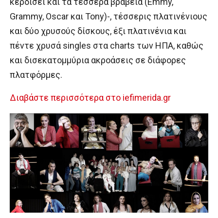
κερδίσει και τα τέσσερα βραβεία (Emmy,
Grammy, Oscar και Tony)-, τέσσερις πλατινένιους
και δύο χρυσούς δίσκους, έξι πλατινένια και
πέντε χρυσά singles στα charts των ΗΠΑ, καθώς
και δισεκατομμύρια ακροάσεις σε διάφορες
πλατφόρμες.
Διαβάστε περισσότερα στο iefimerida.gr