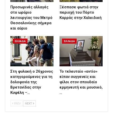
Προσωρινές αλλαγές
Ξέσπασε φωτιά στην
στο ωράριο
περιοχή του Πόρτο
λειτουργίας του Μετρό
Καρράς στην Χαλκιδική
Θεσσαλονίκης σήμερα
και αύριο
ΕΛΛΑΔΑ
ΕΛΛΑΔΑ
Στη φυλακή ο 26χρονος
Το τελευταίο «αντίο»
κατηγορούμενος για τη
είπαν συγγενείς και
δολοφονία της
φίλοι στον σπουδαίο
Βρετανίδας στην
ερμηνευτή και μουσικό,
Κυψέλη –…
…
PREV
NEXT