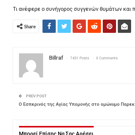
Τι ανέφερε ο συνήγορος συγγενών θυμάτων και
Share
Billraf
7431 Posts
0 Comments
PREV POST
Ο Εσπερινός της Αγίας Υπομονής στο ομώνυμο Παρε
Μπορεί Επίσης Να Σας Αρέσει