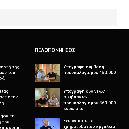
ΠΕΛΟΠΟΝΝΗΣΟΣ
εορτή της
Υπεγράφη σύμβαση
ως του
προϋπολογισμού 450.000
ερά…
είας
Υπογραφή δύο νέων
ως στην
συμβάσεων
λη…
προϋπολογισμού 360.000
ευρώ από…
μησε τη
Ενεργοποιείται
 του
χρηματοδοτικό εργαλείο
 Επίσκοπο…