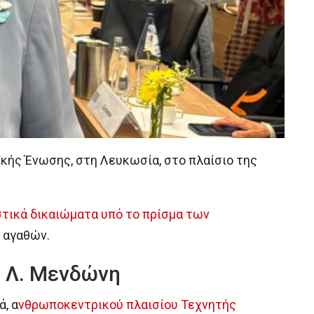
κής Ένωσης, στη Λευκωσία, στο πλαίσιο της
στικά δικαιώματα υπό το πρίσμα των
 αγαθών.
η Λ. Μενδώνη
, α
νθρωποκεντρικού πλαισίου Τεχνητής