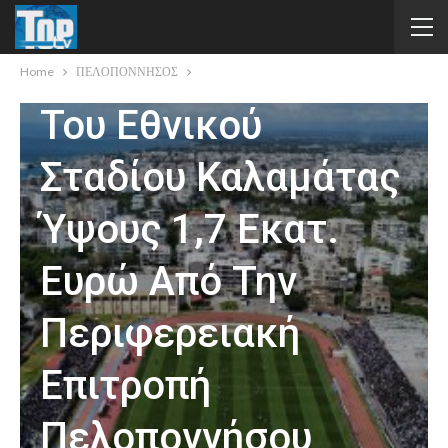
Τις Υπογραφές Στο
Έργο Αναβάθμισης
Home
ΠΕΛΟΠΟΝΝΗΣΟΣ
Του Εθνικού
Σταδίου Καλαμάτας
Ύψους 1,7 Εκατ.
Ευρώ Από Την
Περιφερειακή
Επιτροπή
Πελοποννήσου