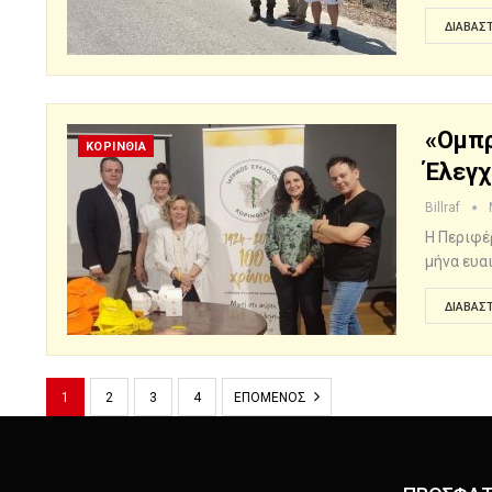
ΔΙΑΒΆΣΤ
«Ομπρ
ΚΟΡΙΝΘΙΑ
Έλεγχ
Billraf
Η Περιφέ
μήνα ευα
ΔΙΑΒΆΣΤ
1
2
3
4
ΕΠΌΜΕΝΟΣ