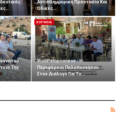
δευτικές
Αντιπλημμυρική Προστασία Και
τες…
Οδικές…
ΚΟΡΙΝΘΙΑ
ποννήσου
VisitPeloponnese | Η
τειο Της
Περιφέρεια Πελοποννήσου
Στον Διάλογο Για Το…