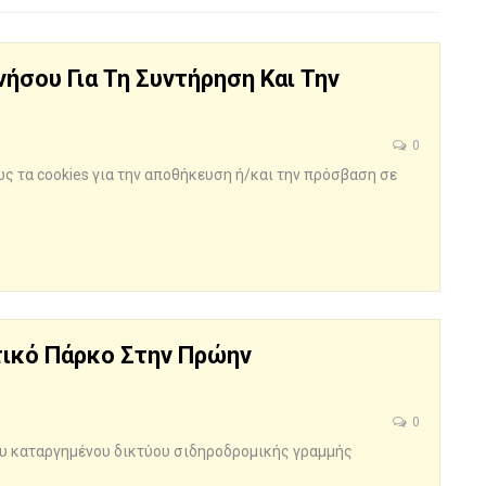
ήσου Για Τη Συντήρηση Και Την
0
ς τα cookies για την αποθήκευση ή/και την πρόσβαση σε
ντικό Πάρκο Στην Πρώην
0
του καταργημένου δικτύου σιδηροδρομικής γραμμής