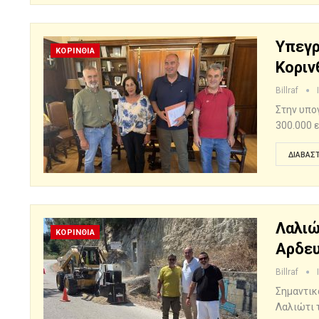
Υπεγρ
ΚΟΡΙΝΘΙΑ
Κοριν
Billraf
Στην υπο
300.000 
ΔΙΑΒΆΣΤ
Λαλιώ
ΚΟΡΙΝΘΙΑ
Αρδε
Billraf
Σημαντικ
Λαλιώτι 