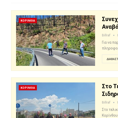
Συνεχ
ΚΟΡΙΝΘΙΑ
Αναβά
Billraf
Για να π
πληροφορ
ΔΙΑΒΆΣΤ
Στο Τ
ΚΟΡΙΝΘΙΑ
Σιδηρ
Billraf
Στο τελι
Κορίνθου