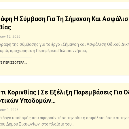
άφη Η Σύμβαση Για Τη Σήμανση Και Ασφάλιση
θίας
Ιούν 12, 2026
γραφή της σύμβασης για το έργο «Σήμανση και Ασφάλιση Οδικού Δικτ
ευρώ, προχώρησε η Περιφέρεια Πελοποννήσου,…
Ε ΠΕΡΙΣΣΌΤΕΡΑ...
τι Κορινθίας | Σε Εξέλιξη Παρεμβάσεις Για 
υτικών Υποδομών…
Ιούν 9, 2026
ά έργα υποδομής που αφορούν τόσο την οδική ασφάλεια όσο και την ε
του Δήμου Σικυωνίων, στο πλαίσιο του…