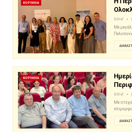
Η Περ
ΚΟΡΙΝΘΙΑ
Ολοκλ
Billraf
Με μεγάλ
Πελοπονν
ΔΙΑΒΆΣΤ
Ημερί
ΚΟΡΙΝΘΙΑ
Περιφ
Billraf
Με στόχο
επιμορφω
ΔΙΑΒΆΣΤ