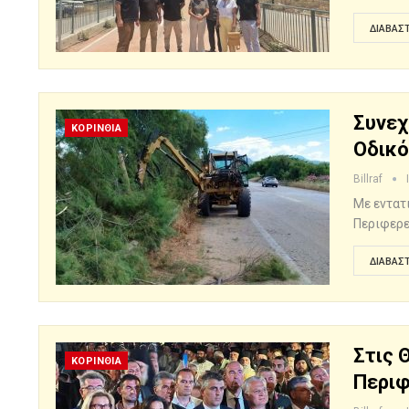
ΔΙΑΒΆΣΤ
Συνεχ
ΚΟΡΙΝΘΙΑ
Οδικό
Billraf
Με εντατ
Περιφερε
ΔΙΑΒΆΣΤ
Στις 
ΚΟΡΙΝΘΙΑ
Περιφ