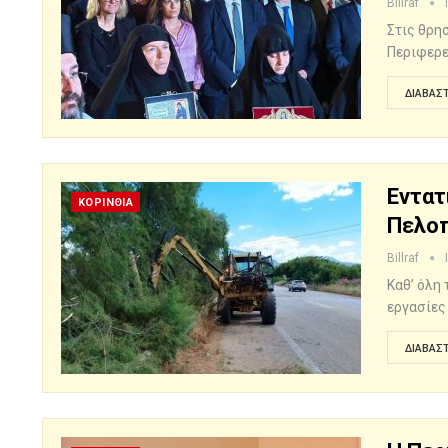
Billraf
Στις θρη
Περιφερε
ΔΙΑΒΆΣΤ
Εντατ
ΚΟΡΙΝΘΙΑ
Πελο
Billraf
Καθ’ όλη
εργασίες
ΔΙΑΒΆΣΤ