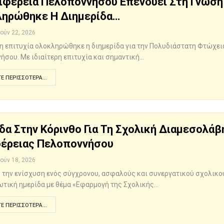
ιφέρεια Πελοποννήσου Επενδύει Στη Γνώση Κ
ηρώθηκε Η Διημερίδα…
Ιούν 22, 2026
η επιτυχία ολοκληρώθηκε η διημερίδα για την Πολυδιάστατη Φτώχει
ήσου. Με ιδιαίτερη επιτυχία και σημαντική…
Ε ΠΕΡΙΣΣΌΤΕΡΑ...
δα Στην Κόρινθο Για Τη Σχολική Διαμεσολά
έρειας Πελοποννήσου
Ιούν 18, 2026
 την ενίσχυση ενός σύγχρονου, ασφαλούς και συνεργατικού σχολικο
τική ημερίδα με θέμα «Εφαρμογή της Σχολικής…
Ε ΠΕΡΙΣΣΌΤΕΡΑ...