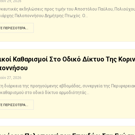
Ιούν 29, 2026
σκευτικές εκδηλώσεις προς τιμήν του Αποστόλου Παύλου, Πολιούχου τ
ιάρχης Πελοποννήσου Δημήτρης Πτωχός. Ο…
Ε ΠΕΡΙΣΣΌΤΕΡΑ...
ικοί Καθαρισμοί Στο Οδικό Δίκτυο Της Κορι
ποννήσου
Ιούν 27, 2026
 τη διάρκεια της προηγούμενης εβδομάδας, συνεργεία της Περιφερει
 καθαρισμού στο οδικό δίκτυο αρμοδιότητάς…
Ε ΠΕΡΙΣΣΌΤΕΡΑ...