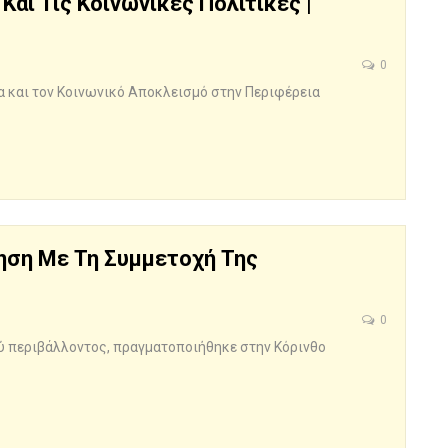
αι Τις Κοινωνικές Πολιτικές |
0
α και τον Κοινωνικό Αποκλεισμό στην Περιφέρεια
βηση Με Τη Συμμετοχή Της
0
ύ περιβάλλοντος, πραγματοποιήθηκε στην Κόρινθο