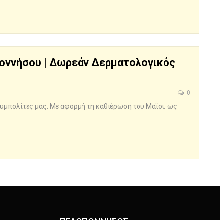
οννήσου | Δωρεάν Δερματολογικός
0
συμπολίτες μας. Με αφορμή τη καθιέρωση του Μαΐου ως