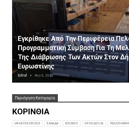
Εγκρίθηκε Από Την Περιφέρεια Πε
Προγραμματική Σύμβαση Για Τη Με
Της Διάβρωσης Των Ακτών Στον Δή
Ευρωστίνης
Billraf
Αυγ 6, 2026
Περιήγηση Κατηγορία
ΚΟΡΙΝΘΙΑ
UNCATEGORIZED
ΕΛΛΑΔΑ
ΚΟΣΜΟΣ
ΟΡΘΟΔΟΞΙΑ
ΠΕΛΟΠΟΝΝΗ