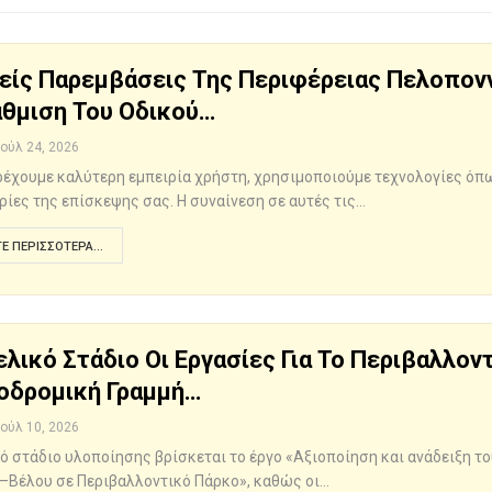
είς Παρεμβάσεις Της Περιφέρειας Πελοπονν
θμιση Του Οδικού…
Ιούλ 24, 2026
αρέχουμε καλύτερη εμπειρία χρήστη, χρησιμοποιούμε τεχνολογίες όπω
ίες της επίσκεψης σας. Η συναίνεση σε αυτές τις…
Ε ΠΕΡΙΣΣΌΤΕΡΑ...
ελικό Στάδιο Οι Εργασίες Για Το Περιβαλλο
οδρομική Γραμμή…
Ιούλ 10, 2026
κό στάδιο υλοποίησης βρίσκεται το έργο «Αξιοποίηση και ανάδειξη 
–Βέλου σε Περιβαλλοντικό Πάρκο», καθώς οι…