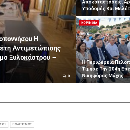
Αποκαταστάσεις, Αρ
Υποδομές Και Μελέ
ΚΟΡΙΝΘΙΑ
λοποννήσου Η
λέτη Αντιμετώπισης
μο Ξυλοκάστρου –
Η Περιφέρεια Πελο
Τίμησε Την 204η Επέ
Νικηφόρας Μάχης…
0
ΣΟΣ
ΠΟΛΙΤΙΣΜΟΣ