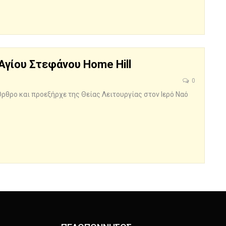
Αγίου Στεφάνου Home Hill
0
θρο και προεξήρχε της Θείας Λειτουργίας στον Ιερό Ναό