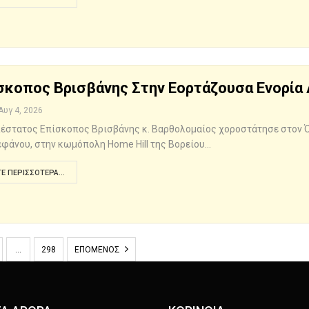
σκοπος Βρισβάνης Στην Εορτάζουσα Ενορία 
Αυγ 4, 2026
έστατος Επίσκοπος Βρισβάνης κ. Βαρθολομαίος χοροστάτησε στον Όρ
εφάνου, στην κωμόπολη Home Hill της Βορείου…
Ε ΠΕΡΙΣΣΌΤΕΡΑ...
…
298
ΕΠΌΜΕΝΟΣ