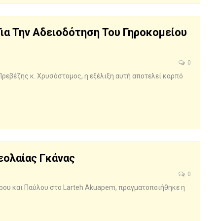
ια Την Αδειοδότηση Του Γηροκομείου
0
εβέζης κ. Χρυσόστομος, η εξέλιξη αυτή αποτελεί καρπό
εολαίας Γκάνας
0
τρου και Παύλου στο Larteh Akuapem, πραγματοποιήθηκε η