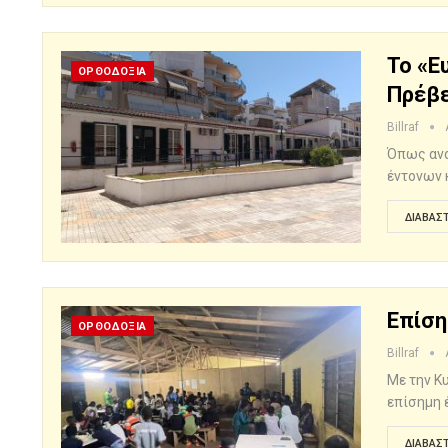
Το «ε
ΟΡΘΟΔΟΞΙΑ
Πρέβ
Billraf
Όπως ανα
έντονων 
ΔΙΑΒΆΣΤ
Επίση
ΟΡΘΟΔΟΞΙΑ
Billraf
Με την Κ
επίσημη 
ΔΙΑΒΆΣΤ