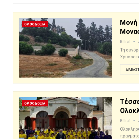
Μονή 
ΟΡΘΟΔΟΞΙΑ
Μονα
Billraf
Τη συνδρ
Χρυσοστό
ΔΙΑΒΆΣΤ
Τέσσε
ΟΡΘΟΔΟΞΙΑ
Ολοκ
Billraf
Ολοκληρώ
πραγματο