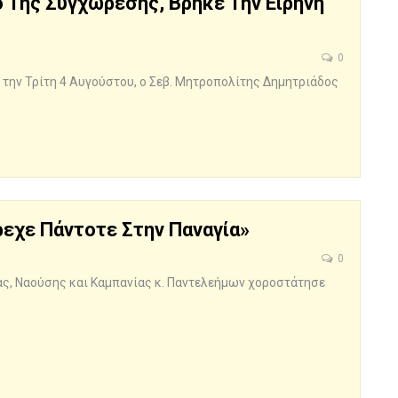
 Της Συγχώρεσης, Βρήκε Την Ειρήνη
0
 την Τρίτη 4 Αυγούστου, ο Σεβ. Μητροπολίτης Δημητριάδος
εχε Πάντοτε Στην Παναγία»
0
ας, Ναούσης και Καμπανίας κ. Παντελεήμων χοροστάτησε