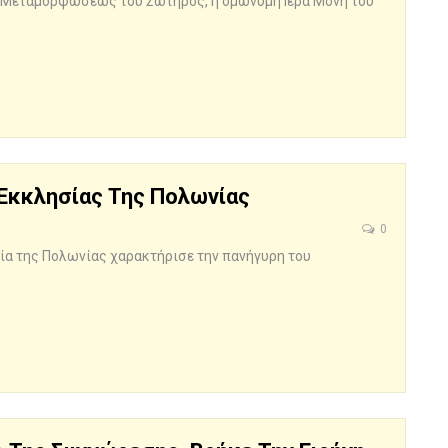
της Μεταμορφώσεως του Σωτήρος, η ομώνυμη Ιερά Μονή του
 Εκκλησίας Της Πολωνίας
0
ία της Πολωνίας χαρακτήρισε την πανήγυρη του