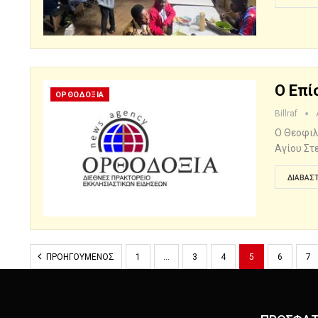
Ο Επί
ΟΡΘΟΔΟΞΙΑ
Billraf
Ο Θεοφιλ
Αγίου Στ
ΔΙΑΒΆΣΤ
ΠΡΟΗΓΟΎΜΕΝΟΣ
1
…
3
4
5
6
7