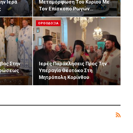
ν Ιερά
Μεταμόρφωση Του Κυρίου Με
ς
Τον Επίσκοπο Ρωγών…
ΟΡΘΟΔΟΞΙΑ
βας Στην
Ιερές Παρακλήσεις Προς Την
ρφώσεως
Υπεραγία Θεοτόκο Στη
Μητρόπολη Κορίνθου