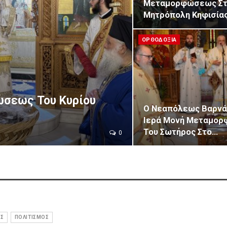
Μεταμορφώσεως Στη
Μητρόπολη Κηφισία
ΟΡΘΟΔΟΞΙΑ
ώσεως Του Κυρίου
Ο Νεαπόλεως Βαρνά
Ιερά Μονή Μεταμο
Του Σωτήρος Στο…
0
Σ
ΠΟΛΙΤΙΣΜΟΣ