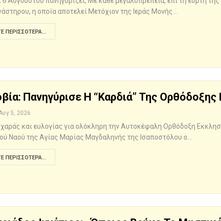
αι 6 Αυγούστου πανηγυρίζει, Με κάθε μεγαλοπρέπεια, επί τη εορτή 
άστηρου, η οποία αποτελεί Μετόχιον της Ιεράς Μονής…
Ε ΠΕΡΙΣΣΌΤΕΡΑ...
βία: Πανηγύρισε Η “καρδιά” Της Ορθόδοξης
Αυγ 5, 2026
 χαράς και ευλογίας για ολόκληρη την Αυτοκέφαλη Ορθόδοξη Εκκλησ
ού Ναού της Αγίας Μαρίας Μαγδαληνής της Ισαποστόλου ο…
Ε ΠΕΡΙΣΣΌΤΕΡΑ...