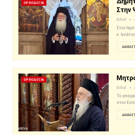
Δημητ
ΟΡΘΟΔΟΞΙΑ
Στην 
Billraf
Στον Ιερ
κ. Ιγνάτ
ΔΙΑΒΆΣΤ
Μητρο
ΟΡΘΟΔΟΞΙΑ
Billraf
Το απόγε
στον Εσπ
ΔΙΑΒΆΣΤ