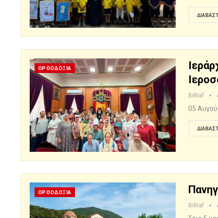
ΔΙΑΒΆΣΤ
Ιεράρ
ΟΡΘΟΔΟΞΙΑ
Ιερο
Billraf
05 Αυγού
ΔΙΑΒΆΣΤ
Πανηγ
ΟΡΘΟΔΟΞΙΑ
Billraf