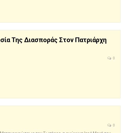
σία Της Διασποράς Στον Πατριάρχη
0
0