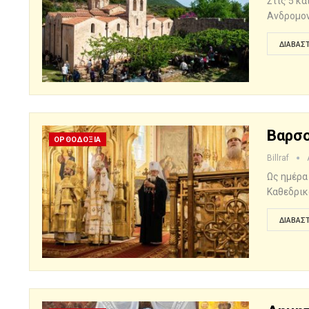
Στις 5 κ
Ανδρομον
ΔΙΑΒΆΣΤ
Βαρσο
ΟΡΘΟΔΟΞΙΑ
Billraf
Ως ημέρα
Καθεδρικ
ΔΙΑΒΆΣΤ