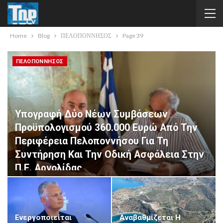
Home
Blog
ΠΕΛΟΠΟΝΝΗΣΟΣ
Page 39
ΠΕΛΟΠΟΝΝΗΣΟΣ
Υπογραφή Δύο Νέων Συμβάσεων
Προϋπολογισμού 360.000 Ευρώ Από Την
Περιφέρεια Πελοποννήσου Για Τη
Συντήρηση Και Την Οδική Ασφάλεια Στην
Π.Ε. Αργολίδας
Billraf
Αυγ 5, 2026
0
Ενεργοποιείται
Αναβαθμίζεται Η