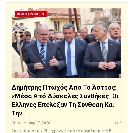
ΠΕΛΟΠΟΝΝΗΣΟΣ
Δημήτρης Πτωχός Από Το Άστρος:
«Μέσα Από Δύσκολες Συνθήκες, Οι
Έλληνες Επέλεξαν Τη Σύνθεση Και
Την…
Billraf
Απρ 17, 2026
0
Την επέτειο των 203 χρόνων από τη σύγκληση της Β’