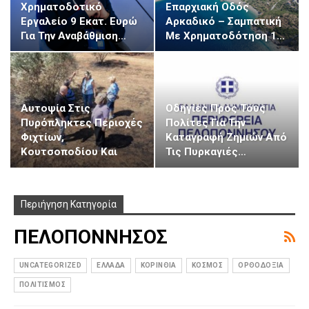
Χρηματοδοτικό
Επαρχιακή Οδός
Εργαλείο 9 Εκατ. Ευρώ
Αρκαδικό – Σαμπατική
Για Την Αναβάθμιση…
Με Χρηματοδότηση 1…
Αυτοψία Στις
Οδηγίες Προς Τους
Πυρόπληκτες Περιοχές
Πολίτες Για Την
Φιχτίων,
Καταγραφή Ζημιών Από
Κουτσοποδίου Και
Τις Πυρκαγιές…
Μπόρσας…
Περιήγηση Κατηγορία
ΠΕΛΟΠΟΝΝΗΣΟΣ
UNCATEGORIZED
ΕΛΛΑΔΑ
ΚΟΡΙΝΘΙΑ
ΚΟΣΜΟΣ
ΟΡΘΟΔΟΞΙΑ
ΠΟΛΙΤΙΣΜΟΣ