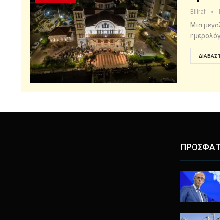
Billraf
Μια μεγα
ημερολόγ
ΔΙΑΒΆΣΤ
ΠΡΟΣΦΑΤ