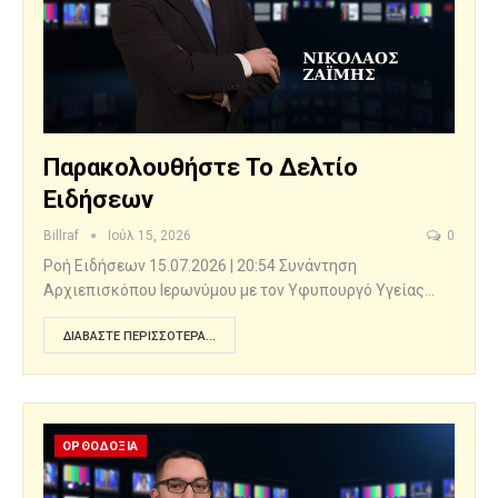
Παρακολουθήστε Το Δελτίο
Ειδήσεων
Billraf
Ιούλ 15, 2026
0
Ροή Ειδήσεων 15.07.2026 | 20:54 Συνάντηση
Αρχιεπισκόπου Ιερωνύμου με τον Υφυπουργό Υγείας…
ΔΙΑΒΆΣΤΕ ΠΕΡΙΣΣΌΤΕΡΑ...
ΟΡΘΟΔΟΞΙΑ