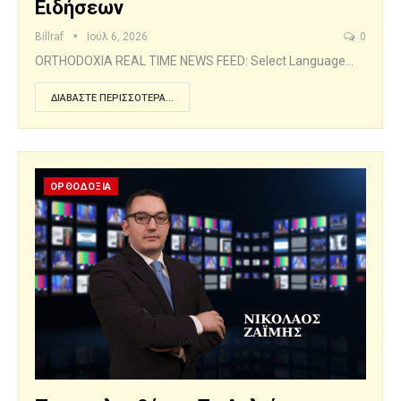
Ειδήσεων
Billraf
Ιούλ 6, 2026
0
ORTHODOXIA REAL TIME NEWS FEED: Select Language…
ΔΙΑΒΆΣΤΕ ΠΕΡΙΣΣΌΤΕΡΑ...
ΟΡΘΟΔΟΞΙΑ