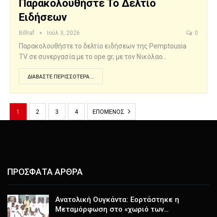
Παρακολουθήστε Το Δελτίο
Ειδήσεων
Billraf
Ιούλ 3, 2026
0
Παρακολουθήστε το δελτίο ειδήσεων της Pemptousia
TV σε συνεργασία με το ope.gr, με τον Νικόλαο…
ΔΙΑΒΆΣΤΕ ΠΕΡΙΣΣΌΤΕΡΑ...
1
2
3
4
ΕΠΌΜΕΝΟΣ
ΠΡΟΣΦΑΤΑ ΑΡΘΡΑ
Ανατολική Ουγκάντα: Εορτάστηκε η
Μεταμόρφωση στο «χωριό των…