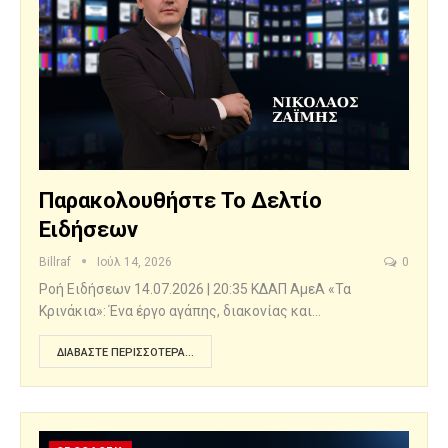
Παρακολουθήστε Το Δελτίο
Ειδήσεων
Billraf
Ιούλ 14, 2026
0
Ροή Ειδήσεων 14.07.2026 | 20:35 ΚΔΑΠ ΑμεΑ «Τα
Κρινάκια»: Ένα έργο αγάπης, διακονίας και…
ΔΙΑΒΆΣΤΕ ΠΕΡΙΣΣΌΤΕΡΑ...