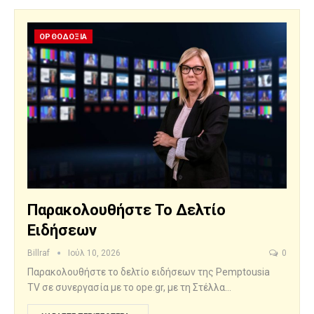
ΟΡΘΟΔΟΞΙΑ
Παρακολουθήστε Το Δελτίο
Ειδήσεων
Billraf
Ιούλ 10, 2026
0
Παρακολουθήστε το δελτίο ειδήσεων της Pemptousia
TV σε συνεργασία με το ope.gr, με τη Στέλλα…