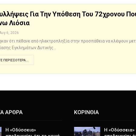
υλλήψεις Για Την Υπόθεση Του 72χρονου Πο
νω Λιόσια
Αυγ 6, 2026
ηκαν ότι πέθανε από ηλεκτροπληξία στην προσπάθεια να κλέψουν με
νίασης Εγκλημάτων Δυτικής…
Ε ΠΕΡΙΣΣΌΤΕΡΑ...
Α ΑΡΘΡΑ
ΚΟΡΙΝΘΙΑ
Η «Οδύσσεια»
Η «Οδύσσεια»
αποδεικνύει ότι το κοινό
αποδεικνύει ότ