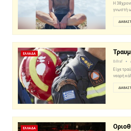
Η 38χρον
γνωστή ω
ΔΙΑΒΆΣΤ
Τραυμ
ΕΛΛΑΔΑ
Billraf
Είχε τρα
νεαρή κάλ
ΔΙΑΒΆΣΤ
Οριοθ
ΕΛΛΑΔΑ