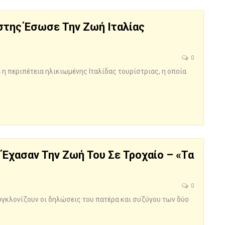
της Έσωσε Την Ζωή Ιταλίας
0
 η περιπέτεια ηλικιωμένης Ιταλίδας τουρίστριας, η οποία
 Έχασαν Την Ζωή Του Σε Τροχαίο – «Τα
0
υγκλονίζουν οι δηλώσεις του πατέρα και συζύγου των δύο