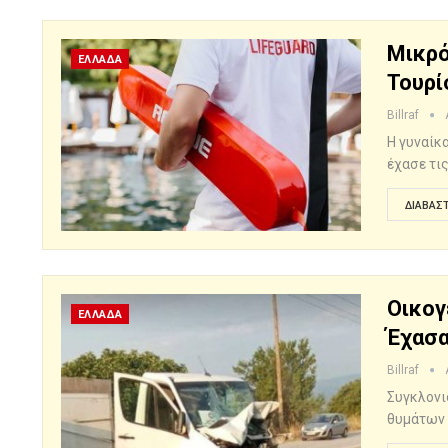
Μικρό
ΕΛΛΑΔΑ
Τουρί
Billraf
Η γυναίκα
έχασε τι
ΔΙΑΒΆΣΤ
Οικογ
ΕΛΛΑΔΑ
Έχασα
Billraf
Συγκλονι
θυμάτων 