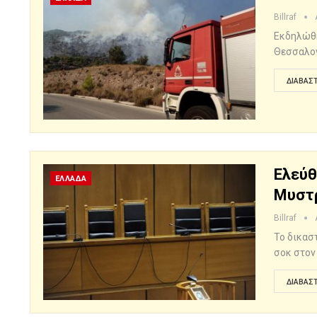
Billraf
Εκδηλώθη
Θεσσαλον
ΔΙΑΒΆΣΤ
Ελεύθ
ΕΛΛΑΔΑ
Μυστρ
Billraf
Το δικασ
σοκ στον
ΔΙΑΒΆΣΤ