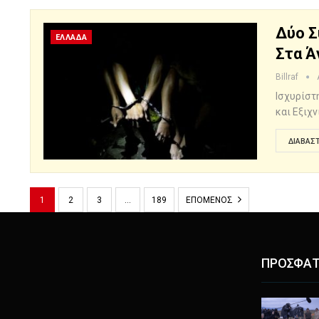
Δύο Σ
ΕΛΛΑΔΑ
Στα Ά
Billraf
Ισχυρίστ
και Εξιχ
ΔΙΑΒΆΣΤ
1
2
3
…
189
ΕΠΌΜΕΝΟΣ
ΠΡΟΣΦΑΤ