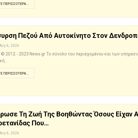
Ε ΠΕΡΙΣΣΌΤΕΡΑ...
υρση Πεζού Από Αυτοκίνητο Στον Δενδρο
Αυγ 6, 2026
t © 2012 - 2023 News.gr Το σύνολο του περιεχομένου και των υπηρεσι
κή…
Ε ΠΕΡΙΣΣΌΤΕΡΑ...
ρωσε Τη Ζωή Της Βοηθώντας Όσους Είχαν Αν
ρετανίδας Που…
Αυγ 6, 2026