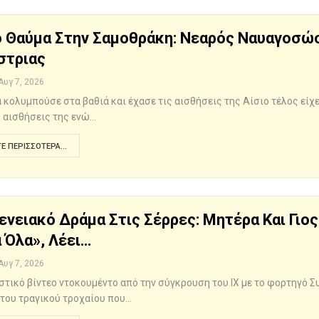
 Θαύμα Στην Σαμοθράκη: Νεαρός Ναυαγοσώσ
στριας
Αυγ 7, 2026
 κολυμπούσε στα βαθιά και έχασε τις αισθήσεις της Αίσιο τέλος είχε
ς αισθήσεις της ενώ…
Ε ΠΕΡΙΣΣΌΤΕΡΑ...
ενειακό Δράμα Στις Σέρρες: Μητέρα Και Γιος
 Όλα», Λέει…
Αυγ 7, 2026
στικό βίντεο ντοκουμέντο από την σύγκρουση του ΙΧ με το φορτηγό Σ
του τραγικού τροχαίου που…