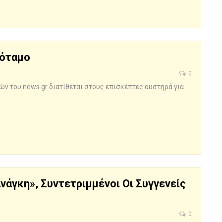
πόταμο
0
ών του news.gr διατίθεται στους επισκέπτες αυστηρά για
άγκη», Συντετριμμένοι Οι Συγγενείς
0