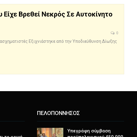
υ Είχε Βρεθεί Νεκρός Σε Αυτοκίνητο
0
τασχηματιστές Εξιχνιάστηκε από την Υποδιεύθυνση Δίωξης
ΠΕΛΟΠΟΝΝΗΣΟΣ
Υπεγράφη σύμβαση
ι το κοινό
προϋπολογισμού 450.000