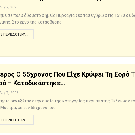
Αυγ 7, 2026
κε σε πολύ δύσβατο σημείο Πυρκαγιά ξέσπασε γύρω στις 15:30 σε δ
ίκης. Στο έργο της κατάσβεσης…
Ε ΠΕΡΙΣΣΌΤΕΡΑ...
ερος Ο 55χρονος Που Είχε Κρύψει Τη Σορό 
ά – Καταδικάστηκε…
Αυγ 7, 2026
τήριο δεν εξέτασε την ουσία της κατηγορίας περί απάτης Τελείωσε τ
 Μυστρά, με τον 55χρονο που…
Ε ΠΕΡΙΣΣΌΤΕΡΑ...