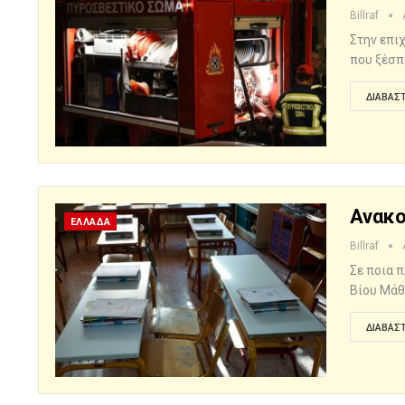
Billraf
Στην επι
που ξέσπ
ΔΙΑΒΆΣΤ
Ανακο
ΕΛΛΑΔΑ
Billraf
Σε ποια 
Βίου Μάθ
ΔΙΑΒΆΣΤ