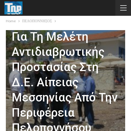
Αυτοψία Και
Τεχνική Συνάντηση
Home
ΠΕΛΟΠΟΝΝΗΣΟΣ
Για Τη Μελέτη
Αντιδιαβρωτικής
Προστασίας Στη
Δ.Ε. Αίπειας
Μεσσηνίας Από Την
Περιφέρεια
Πελοποννήσου