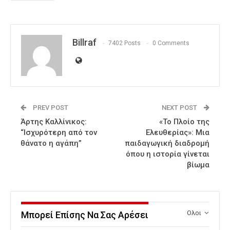
Billraf
7402 Posts
0 Comments
PREV POST
NEXT POST
Άρτης Καλλίνικος:
«Το Πλοίο της
“Ισχυρότερη από τον
Ελευθερίας»: Μια
θάνατο η αγάπη”
παιδαγωγική διαδρομή
όπου η ιστορία γίνεται
βίωμα
Ολοι
Μπορεί Επίσης Να Σας Αρέσει