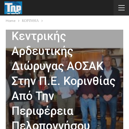
Καθαρισμό Και Τη
Συντήρηση Της
Home
ΚΟΡΙΝΘΙΑ
Κεντρικής
Αρδευτικής
Διώρυγας ΑΟΣΑΚ
Στην Π.Ε. Κορινθίας
Από Την
Περιφέρεια
Πελοποννήσου