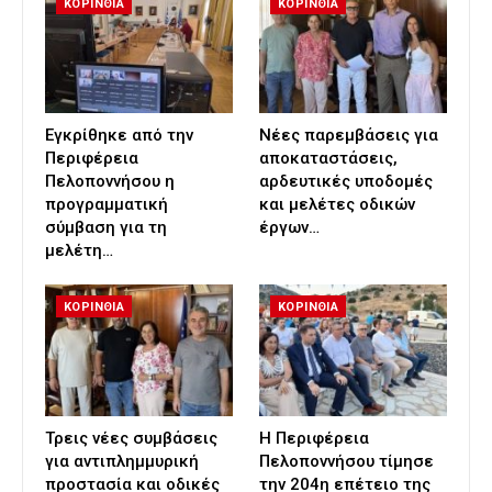
ΚΟΡΙΝΘΙΑ
ΚΟΡΙΝΘΙΑ
Εγκρίθηκε από την
Νέες παρεμβάσεις για
Περιφέρεια
αποκαταστάσεις,
Πελοποννήσου η
αρδευτικές υποδομές
προγραμματική
και μελέτες οδικών
σύμβαση για τη
έργων…
μελέτη…
ΚΟΡΙΝΘΙΑ
ΚΟΡΙΝΘΙΑ
Τρεις νέες συμβάσεις
Η Περιφέρεια
για αντιπλημμυρική
Πελοποννήσου τίμησε
προστασία και οδικές
την 204η επέτειο της