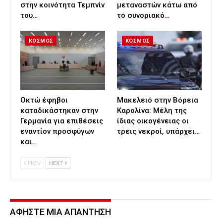
στην κοινότητα Τεμπνίν
μεταναστών κάτω από
του…
το συνοριακό…
ΚΟΣΜΟΣ
ΚΟΣΜΟΣ
Οκτώ έφηβοι
Μακελειό στην Βόρεια
καταδικάστηκαν στην
Καρολίνα: Mέλη της
Γερμανία για επιθέσεις
ίδιας οικογένειας οι
εναντίον προσφύγων
τρεις νεκροί, υπάρχει…
και…
PREV
NEXT
ΑΦΉΣΤΕ ΜΙΑ ΑΠΆΝΤΗΣΗ