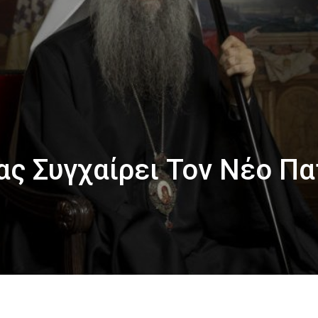
ας Συγχαίρει Τον Νέο Π