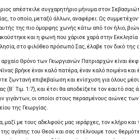
ριος απέστειλε συγχαρητήριο μήνυμα στον Σεβασμιώτ
ας, το οποίο, μεταξύ άλλων, αναφέρει: Ως συμμετέχον
αυτής της πιο όμορφης χωνής κάτω από τον ήλιο, βιών
ακούστηκε και η φωνή που χάρισε χαρά στην Εκκλησία 
λησία, στο φιλόθεο πρόσωπό Σας, έλαβε τον δικό της 
αι αρχαίο Θρόνο των Γεωργιανών Πατριαρχών είναι έκφ
νας βρήκε έναν καλό πατέρα, έναν καλό ποιμένα και έ
ίστε ζωντανή επιβεβαίωση και ενίσχυση για όλους μέσω
ς (Β΄ Τιμ. 1:7), και έτσι θα αποδείξετε τον εαυτό σας
 γιγάντων, οι οποίοι στους περασμένους αιώνες των
είου της Γεωργίας.
, μαζί με τους αδελφούς μας ιεράρχες, τον κλήρο και 
 της αγάπης του Θεού και σας στέλνουμε τους θερμότ