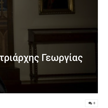
ατριάρχης Γεωργίας
0