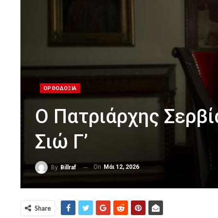
ΟΡΘΟΔΟΞΙΑ
Ο Πατριάρχης Σερβί
Σιώ Γ’
On
Μάι 12, 2026
By
Billraf
Share