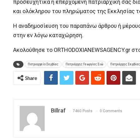
προσευχητικά η επερχόμενη πατριαρχική σας διακ
και ολόκληρου του πληρώματος της Εκκλησίας τ
H αναδημοσίευση του παραπάνω άρθρου ή μέρου
στην εν λόγω καταχώρηση.
Ακολούθησε το ORTHODOXIANEWSAGENCY.gr στο G
Πατριαρχείο Σερβίας
Πατριάρχης Γεωργίας Σιώ
Πατριάρχης Σερβία
Share
Billraf
7460 Posts
0 Comments