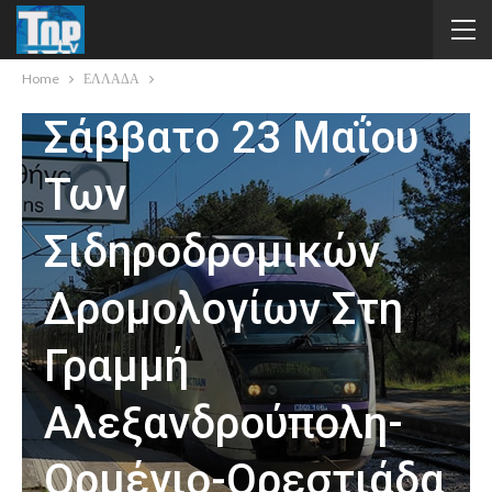
Προσωρινή
Αναστολή Από Το
Home
ΕΛΛΑΔΑ
Σάββατο 23 Μαΐου
Των
Σιδηροδρομικών
Δρομολογίων Στη
Γραμμή
Αλεξανδρούπολη-
Ορμένιο-Ορεστιάδα