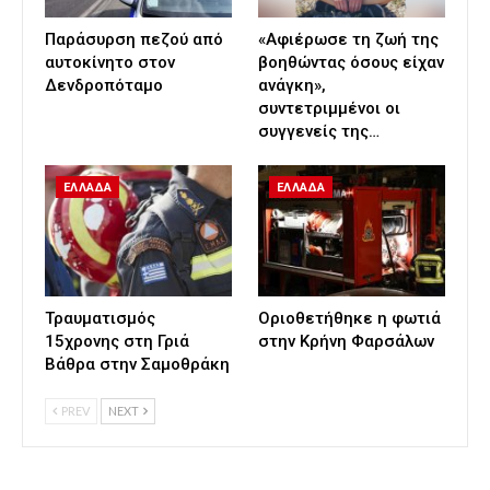
Παράσυρση πεζού από
«Αφιέρωσε τη ζωή της
αυτοκίνητο στον
βοηθώντας όσους είχαν
Δενδροπόταμο
ανάγκη»,
συντετριμμένοι οι
συγγενείς της…
ΕΛΛΑΔΑ
ΕΛΛΑΔΑ
Τραυματισμός
Οριοθετήθηκε η φωτιά
15χρονης στη Γριά
στην Κρήνη Φαρσάλων
Βάθρα στην Σαμοθράκη
PREV
NEXT