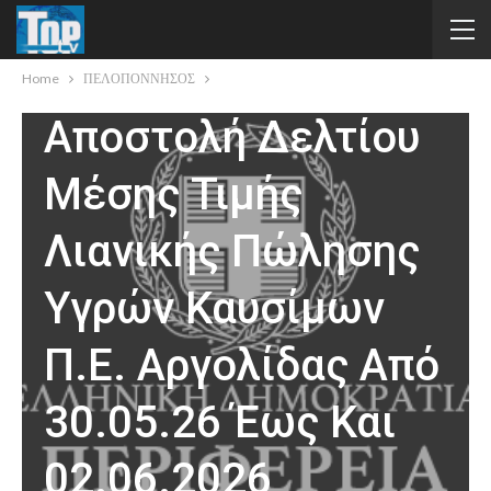
ΠΕΛΟΠΟΝΝΗΣΟΣ
Home
ΠΕΛΟΠΟΝΝΗΣΟΣ
Αποστολή Δελτίου
Μέσης Τιμής
Λιανικής Πώλησης
Υγρών Καυσίμων
Π.Ε. Αργολίδας Από
30.05.26 Έως Και
02.06.2026