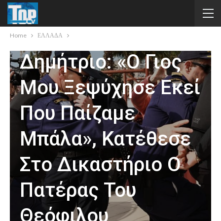
Δολοφονία
27χρονου Στον Άγιο
Home
ΕΛΛΑΔΑ
Δημήτριο: «Ο Γιος
Μου Ξεψύχησε Εκεί
Που Παίζαμε
Μπάλα», Κατέθεσε
Στο Δικαστήριο Ο
Πατέρας Του
Θεόφιλου