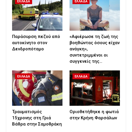
ΕΛΛΑΔΑ
ΕΛΛΑΔΑ
Παράσυρση πεζού από
«Αφιέρωσε τη ζωή της
αυτοκίνητο στον
βοηθώντας όσους είχαν
Δενδροπόταμο
ανάγκη»,
συντετριμμένοι οι
συγγενείς της…
ΕΛΛΑΔΑ
ΕΛΛΑΔΑ
Τραυματισμός
Οριοθετήθηκε η φωτιά
15χρονης στη Γριά
στην Κρήνη Φαρσάλων
Βάθρα στην Σαμοθράκη