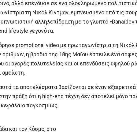
κοινό, αλλά επένδυσε σε ένα ολοκληρωμένο πολιτιστικ
νίστρια τη Νικόλ Κίντμαν, εμπνευσμένο από τις σουρ
α υπνωτιστική αλληλεπίδραση με το γλυπτό «Danaïde» τ
d lifestyle γεγονότα.
οφόρησε promotional video με πρωταγωνίστρια τη Νικόλ
 αριθμών, η βραδιά της 18ης Μαΐου έστειλε ένα σαφές 
υ οι αγορές πολυτελείας και οι επενδύσεις υψηλού ρί
ι αμείωτη.
ς αυτά τα αποτελέσματα βασίζονται σε έναν εξαιρετι
στην πράξη ότι η high-end τέχνη δεν αποτελεί μόνο πα
ο κεφάλαιο παγκοσμίως.
άδα και τον Κόσμο, στο