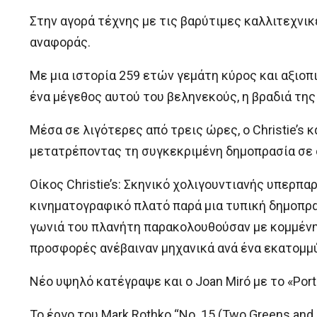
Στην αγορά τέχνης με τις βαρύτιμες καλλιτεχνικ
αναφοράς.
Με μια ιστορία 259 ετών γεμάτη κύρος και αξιοπι
ένα μέγεθος αυτού του βεληνεκούς, η βραδιά τη
Μέσα σε λιγότερες από τρεις ώρες, ο Christie’s
μετατρέποντας τη συγκεκριμένη δημοπρασία σε ο
Οίκος Christie’s: Σκηνικό χολιγουντιανής υπερπ
κινηματογραφικό πλατό παρά μια τυπική δημοπρα
γωνιά του πλανήτη παρακολουθούσαν με κομμένη
προσφορές ανέβαιναν μηχανικά ανά ένα εκατομμ
Νέο υψηλό κατέγραψε και ο Joan Miró με το «Port
Το έργο του Mark Rothko “No. 15 (Two Greens and