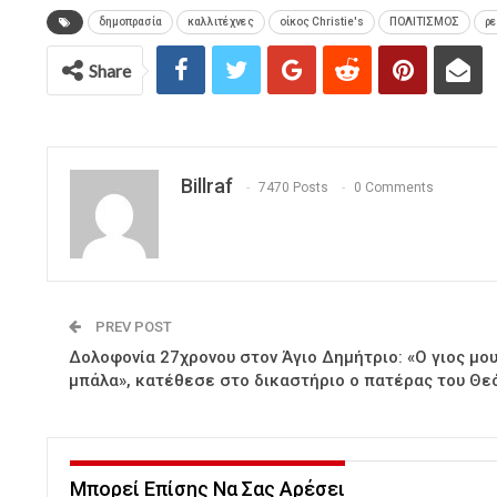
δημοπρασία
καλλιτέχνες
οίκος Christie's
ΠΟΛΙΤΙΣΜΟΣ
ρ
Share
Billraf
7470 Posts
0 Comments
PREV POST
Δολοφονία 27χρονου στον Άγιο Δημήτριο: «Ο γιος μο
μπάλα», κατέθεσε στο δικαστήριο ο πατέρας του Θε
Μπορεί Επίσης Να Σας Αρέσει