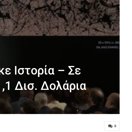
κε Ιστορία – Σε
,1 Δισ. Δολάρια
0