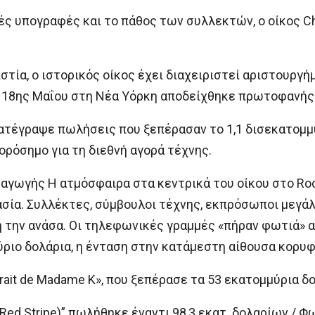
ές υπογραφές και το πάθος των συλλεκτών, ο οίκος Chr
στία, ο ιστορικός οίκος έχει διαχειριστεί αριστουργή
ς 18ης Μαΐου στη Νέα Υόρκη αποδείχθηκε πρωτοφανής
 κατέγραψε πωλήσεις που ξεπέρασαν το 1,1 δισεκατομμ
ρόσημο για τη διεθνή αγορά τέχνης.
αραγωγής Η ατμόσφαιρα στα κεντρικά του οίκου στο Roc
σία. Συλλέκτες, σύμβουλοι τέχνης, εκπρόσωποι μεγάλ
 την ανάσα. Οι τηλεφωνικές γραμμές «πήραν φωτιά» 
ύριο δολάρια, η ένταση στην κατάμεστη αίθουσα κορυ
rait de Madame K», που ξεπέρασε τα 53 εκατομμύρια δ
 Red Stripe)” πωλήθηκε έναντι 98,3 εκατ. δολαρίων / Φ