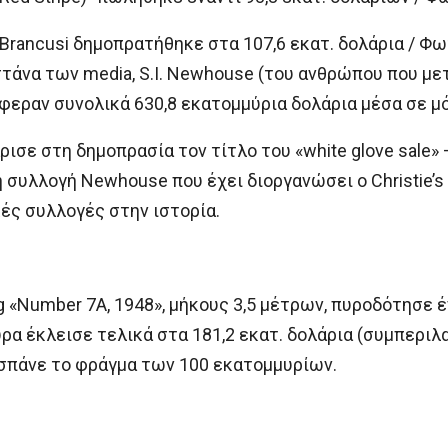
Brancusi δημοπρατήθηκε στα 107,6 εκατ. δολάρια / Φωτ
στάνα των media, S.I. Newhouse (του ανθρώπου που μ
φεραν συνολικά 630,8 εκατομμύρια δολάρια μέσα σε μό
χάρισε στη δημοπρασία τον τίτλο του «white glove sale
 συλλογή Newhouse που έχει διοργανώσει ο Christie’s 
ές συλλογές στην ιστορία.
nting «Number 7A, 1948», μήκους 3,5 μέτρων, πυροδότ
φύρα έκλεισε τελικά στα 181,2 εκατ. δολάρια (συμπερ
 σπάνε το φράγμα των 100 εκατομμυρίων.