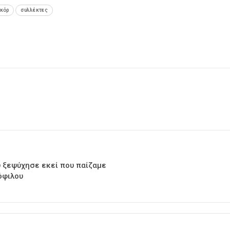
εκόρ
συλλέκτες
υ ξεψύχησε εκεί που παίζαμε
όφιλου