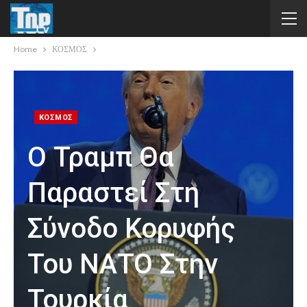
Home
ΚΟΣΜΟΣ
ΚΟΣΜΟΣ
Ο Τραμπ Θα
Παραστεί Στη
Σύνοδο Κορυφής
Του ΝΑΤΟ Στην
Τουρκία