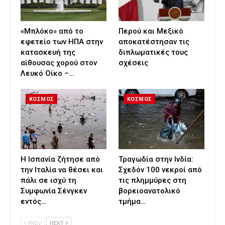
«Μπλόκο» από το
Περού και Μεξικό
εφετείο των ΗΠΑ στην
αποκατέστησαν τις
κατασκευή της
διπλωματικές τους
αίθουσας χορού στον
σχέσεις
Λευκό Οίκο –…
ΚΟΣΜΟΣ
ΚΟΣΜΟΣ
H Ισπανία ζήτησε από
Τραγωδία στην Ινδία:
την Ιταλία να θέσει και
Σχεδόν 100 νεκροί από
πάλι σε ισχύ τη
τις πλημμύρες στη
Συμφωνία Σένγκεν
βορειοανατολικό
εντός…
τμήμα…
PREV
NEXT