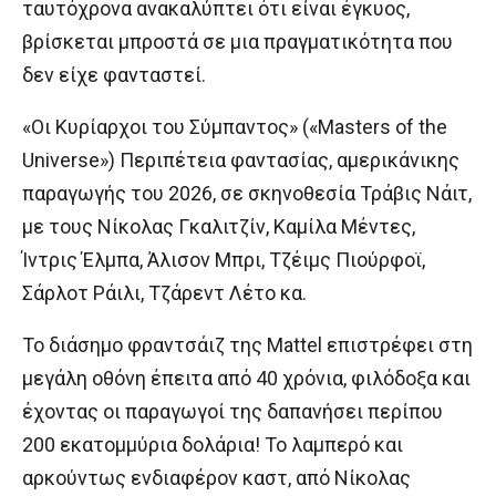
ταυτόχρονα ανακαλύπτει ότι είναι έγκυος,
βρίσκεται μπροστά σε μια πραγματικότητα που
δεν είχε φανταστεί.
«Οι Κυρίαρχοι του Σύμπαντος» («Masters of the
Universe») Περιπέτεια φαντασίας, αμερικάνικης
παραγωγής του 2026, σε σκηνοθεσία Τράβις Νάιτ,
με τους Νίκολας Γκαλιτζίν, Καμίλα Μέντες,
Ίντρις Έλμπα, Άλισον Μπρι, Τζέιμς Πιούρφοϊ,
Σάρλοτ Ράιλι, Τζάρεντ Λέτο κα.
Το διάσημο φραντσάιζ της Mattel επιστρέφει στη
μεγάλη οθόνη έπειτα από 40 χρόνια, φιλόδοξα και
έχοντας οι παραγωγοί της δαπανήσει περίπου
200 εκατομμύρια δολάρια! Το λαμπερό και
αρκούντως ενδιαφέρον καστ, από Νίκολας