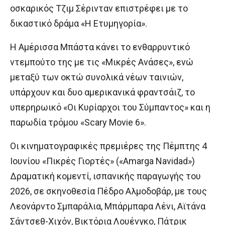
οσκαρικός Τζιμ Σέρινταν επιστρέφει με το
δικαστικό δράμα «Η Ετυμηγορία».
Η Αμέρισσα Μπάστα κάνει το ενθαρρυντικό
ντεμπούτο της με τις «Μικρές Ανάσες», ενώ
μεταξύ των οκτώ συνολικά νέων ταινιών,
υπάρχουν και δυο αμερικανικά φραντσάιζ, το
υπερηρωικό «Οι Κυρίαρχοι του Σύμπαντος» και η
παρωδία τρόμου «Scary Movie 6».
Οι κινηματογραφικές πρεμιέρες της Πέμπτης 4
Ιουνίου «Πικρές Γιορτές» («Amarga Navidad»)
Δραματική κομεντί, ισπανικής παραγωγής του
2026, σε σκηνοθεσία Πέδρο Αλμοδοβάρ, με τους
Λεονάρντο Σμπαράλια, Μπάρμπαρα Λένι, Αϊτάνα
Σάντσεθ-Χιχόν, Βικτόρια Λουένγκο, Πάτρικ