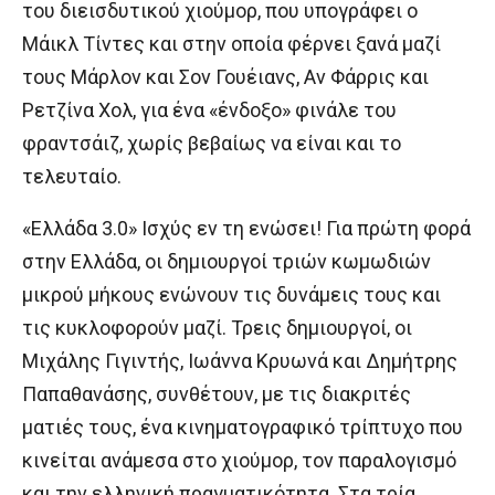
του διεισδυτικού χιούμορ, που υπογράφει ο
Μάικλ Τίντες και στην οποία φέρνει ξανά μαζί
τους Μάρλον και Σον Γουέιανς, Αν Φάρρις και
Ρετζίνα Χολ, για ένα «ένδοξο» φινάλε του
φραντσάιζ, χωρίς βεβαίως να είναι και το
τελευταίο.
«Ελλάδα 3.0» Ισχύς εν τη ενώσει! Για πρώτη φορά
στην Ελλάδα, οι δημιουργοί τριών κωμωδιών
μικρού μήκους ενώνουν τις δυνάμεις τους και
τις κυκλοφορούν μαζί. Τρεις δημιουργοί, οι
Μιχάλης Γιγιντής, Ιωάννα Κρυωνά και Δημήτρης
Παπαθανάσης, συνθέτουν, με τις διακριτές
ματιές τους, ένα κινηματογραφικό τρίπτυχο που
κινείται ανάμεσα στο χιούμορ, τον παραλογισμό
και την ελληνική πραγματικότητα. Στα τρία