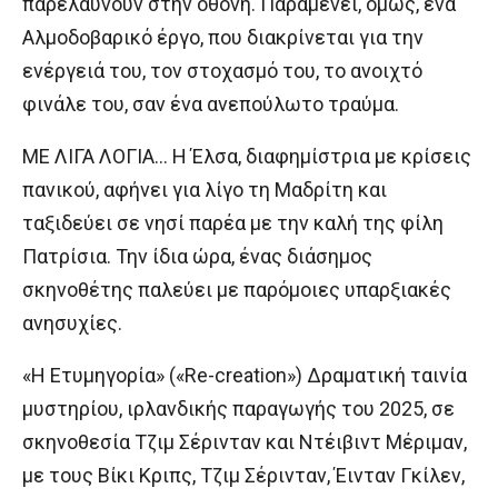
παρελαύνουν στην οθόνη. Παραμένει, όμως, ένα
Αλμοδοβαρικό έργο, που διακρίνεται για την
ενέργειά του, τον στοχασμό του, το ανοιχτό
φινάλε του, σαν ένα ανεπούλωτο τραύμα.
ΜΕ ΛΙΓΑ ΛΟΓΙΑ… Η Έλσα, διαφημίστρια με κρίσεις
πανικού, αφήνει για λίγο τη Μαδρίτη και
ταξιδεύει σε νησί παρέα με την καλή της φίλη
Πατρίσια. Την ίδια ώρα, ένας διάσημος
σκηνοθέτης παλεύει με παρόμοιες υπαρξιακές
ανησυχίες.
«Η Ετυμηγορία» («Re-creation») Δραματική ταινία
μυστηρίου, ιρλανδικής παραγωγής του 2025, σε
σκηνοθεσία Τζιμ Σέρινταν και Ντέιβιντ Μέριμαν,
με τους Βίκι Κριπς, Τζιμ Σέρινταν, Έινταν Γκίλεν,