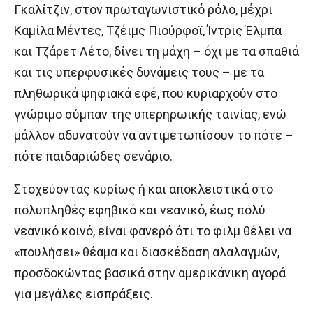
Γκαλίτζιν, στον πρωταγωνιστικό ρόλο, μέχρι
Καμίλα Μέντες, Τζέιμς Πιούρφοϊ, Ίντρις Έλμπα
και Τζάρετ Λέτο, δίνει τη μάχη – όχι με τα σπαθιά
και τις υπερφυσικές δυνάμεις τους – με τα
πληθωρικά ψηφιακά εφέ, που κυριαρχούν στο
γνώριμο σύμπαν της υπερηρωικής ταινίας, ενώ
μάλλον αδυνατούν να αντιμετωπίσουν το πότε –
πότε παιδαριώδες σενάριο.
Στοχεύοντας κυρίως ή και αποκλειστικά στο
πολυπληθές εφηβικό και νεανικό, έως πολύ
νεανικό κοινό, είναι φανερό ότι το φιλμ θέλει να
«πουλήσει» θέαμα και διασκέδαση αλαλαγμών,
προσδοκώντας βασικά στην αμερικάνικη αγορά
για μεγάλες εισπράξεις.