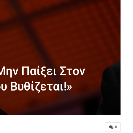
Μην Παίξει Στον
υ Βυθίζεται!»
0