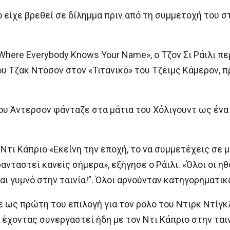
 είχε βρεθεί σε δίλημμα πριν από τη συμμετοχή του στη
Where Everybody Knows Your Name», ο Τζον Σι Ράιλι π
ου Τζακ Ντόσον στον «Τιτανικό» του Τζέιμς Κάμερον, 
του Άντερσον φάνταζε στα μάτια του Χόλιγουντ ως έν
 Ντι Κάπριο «Εκείνη την εποχή, το να συμμετέχεις σε 
ανταστεί κανείς σήμερα», εξήγησε ο Ράιλι. «Όλοι οι ηθ
 και γυμνό στην ταινία!”. Όλοι αρνούνταν κατηγορηματικ
ε ως πρώτη του επιλογή για τον ρόλο του Ντιρκ Ντίγκ
έχοντας συνεργαστεί ήδη με τον Ντι Κάπριο στην ταινία