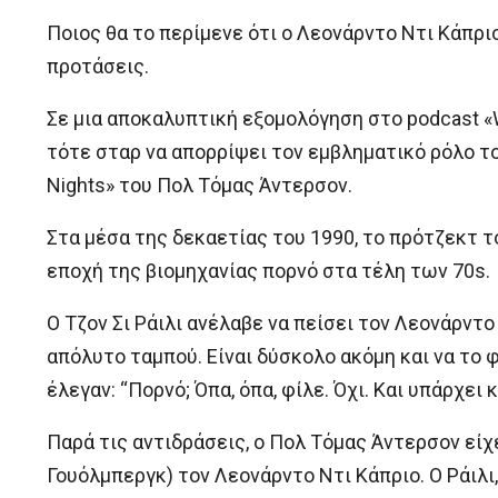
Ποιος θα το περίμενε ότι ο Λεονάρντο Ντι Κάπριο
προτάσεις.
Σε μια αποκαλυπτική εξομολόγηση στο podcast «
τότε σταρ να απορρίψει τον εμβληματικό ρόλο τ
Nights» του Πολ Τόμας Άντερσον.
Στα μέσα της δεκαετίας του 1990, το πρότζεκτ 
εποχή της βιομηχανίας πορνό στα τέλη των 70s.
Ο Τζον Σι Ράιλι ανέλαβε να πείσει τον Λεονάρντο
απόλυτο ταμπού. Είναι δύσκολο ακόμη και να το φ
έλεγαν: “Πορνό; Όπα, όπα, φίλε. Όχι. Και υπάρχει
Παρά τις αντιδράσεις, ο Πολ Τόμας Άντερσον είχ
Γουόλμπεργκ) τον Λεονάρντο Ντι Κάπριο. Ο Ράιλι, 