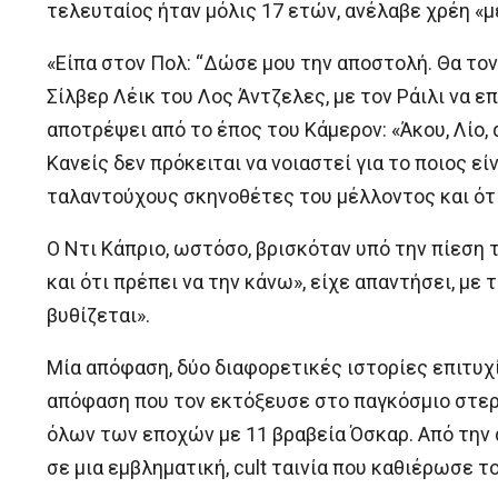
τελευταίος ήταν μόλις 17 ετών, ανέλαβε χρέη «
«Είπα στον Πολ: “Δώσε μου την αποστολή. Θα τον 
Σίλβερ Λέικ του Λος Άντζελες, με τον Ράιλι να 
αποτρέψει από το έπος του Κάμερον: «Άκου, Λίο, αυ
Κανείς δεν πρόκειται να νοιαστεί για το ποιος ε
ταλαντούχους σκηνοθέτες του μέλλοντος και ότι 
Ο Ντι Κάπριο, ωστόσο, βρισκόταν υπό την πίεση τ
και ότι πρέπει να την κάνω», είχε απαντήσει, με 
βυθίζεται».
Μία απόφαση, δύο διαφορετικές ιστορίες επιτυχί
απόφαση που τον εκτόξευσε στο παγκόσμιο στερέ
όλων των εποχών με 11 βραβεία Όσκαρ. Από την ά
σε μια εμβληματική, cult ταινία που καθιέρωσε 