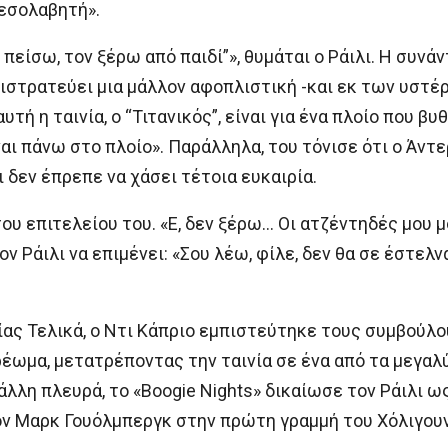
μεσολαβητή».
πείσω, τον ξέρω από παιδί”», θυμάται ο Ράιλι. Η συνά
επιστρατεύει μια μάλλον αφοπλιστική -και εκ των υστέ
τή η ταινία, ο “Τιτανικός” , είναι για ένα πλοίο που βυ
ίναι πάνω στο πλοίο». Παράλληλα, του τόνισε ότι ο Άντ
δεν έπρεπε να χάσει τέτοια ευκαιρία.
ου επιτελείου του. «Ε, δεν ξέρω… Οι ατζέντηδές μου μο
τον Ράιλι να επιμένει: «Σου λέω, φίλε, δεν θα σε έστελ
ας Τελικά, ο Ντι Κάπριο εμπιστεύτηκε τους συμβούλους
ωμα, μετατρέποντας την ταινία σε ένα από τα μεγαλ
λλη πλευρά, το «Boogie Nights» δικαίωσε τον Ράιλι ω
τον Μαρκ Γουόλμπεργκ στην πρώτη γραμμή του Χόλιγου