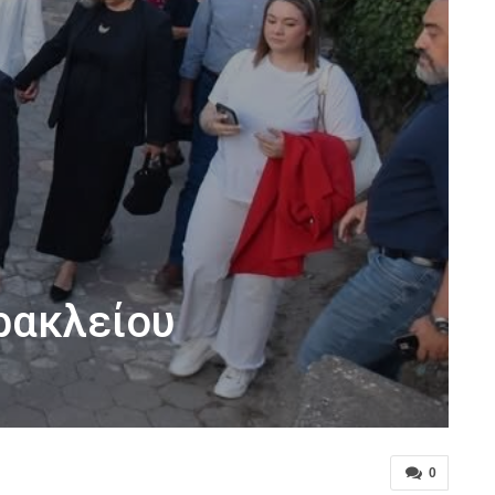
ρακλείου
0