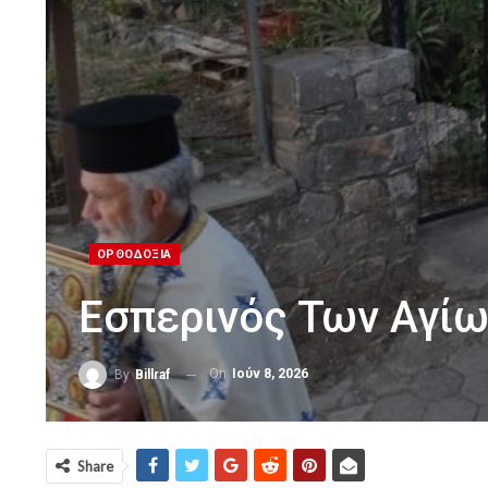
ΟΡΘΟΔΟΞΙΑ
Εσπερινός Των Αγί
On
Ιούν 8, 2026
By
Billraf
Share