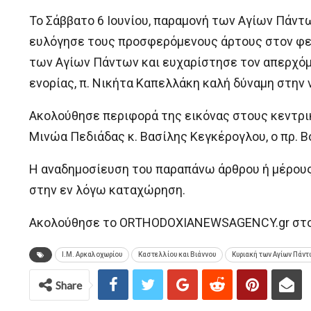
Το Σάββατο 6 Ιουνίου, παραμονή των Αγίων Πάντ
ευλόγησε τους προσφερόμενους άρτους στον φερ
των Αγίων Πάντων και ευχαρίστησε τον απερχόμε
ενορίας, π. Νικήτα Καπελλάκη καλή δύναμη στην ν
Ακολούθησε περιφορά της εικόνας στους κεντρ
Μινώα Πεδιάδας κ. Βασίλης Κεγκέρογλου, ο πρ. 
H αναδημοσίευση του παραπάνω άρθρου ή μέρου
στην εν λόγω καταχώρηση.
Ακολούθησε το ORTHODOXIANEWSAGENCY.gr στο G
Ι.Μ. Αρκαλοχωρίου
Καστελλίου και Βιάννου
Κυριακή των Αγίων Πάντ
Share