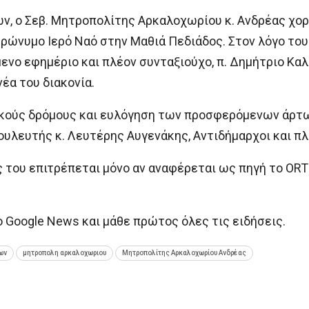
ων, ο Σεβ. Μητροπολίτης Αρκαλοχωρίου κ. Ανδρέας χο
ώνυμο Ιερό Ναό στην Μαθιά Πεδιάδος. Στον λόγο το
νο εφημέριο και πλέον συνταξιούχο, π. Δημήτριο Καλ
έα του διακονία.
ικούς δρόμους και ευλόγηση των προσφερόμενων άρτ
Βουλευτής κ. Λευτέρης Αυγενάκης, Αντιδήμαρχοι και π
ς του επιτρέπεται μόνο αν αναφέρεται ως πηγή το 
oogle News και μάθε πρώτος όλες τις ειδήσεις.
ων
μητροπολη αρκαλοχωριου
Μητροπολίτης Αρκαλοχωρίου Ανδρέας