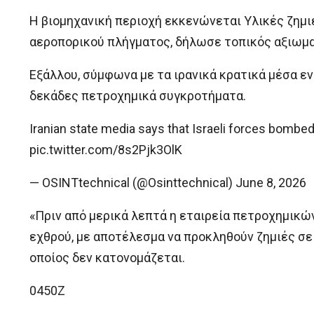
Η βιομηχανική περιοχή εκκενώνεται Υλικές ζημι
αεροπορικού πλήγματος, δήλωσε τοπικός αξιωμα
Εξάλλου, σύμφωνα με τα ιρανικά κρατικά μέσα ε
δεκάδες πετροχημικά συγκροτήματα.
Iranian state media says that Israeli forces bombe
pic.twitter.com/8s2Pjk3OlK
— OSINTtechnical (@Osinttechnical) June 8, 2026
«Πριν από μερικά λεπτά η εταιρεία πετροχημικώ
εχθρού, με αποτέλεσμα να προκληθούν ζημιές σ
οποίος δεν κατονομάζεται.
0450Z