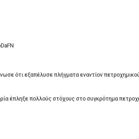
jbDaFN
ίνωσε ότι εξαπέλυσε πλήγματα εναντίον πετροχημικο
πορία έπληξε πολλούς στόχους στο συγκρότημα πετρο