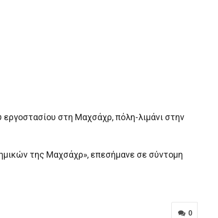
ύ εργοστασίου στη Μαχσάχρ, πόλη-λιμάνι στην
χημικών της Μαχσάχρ», επεσήμανε σε σύντομη
0