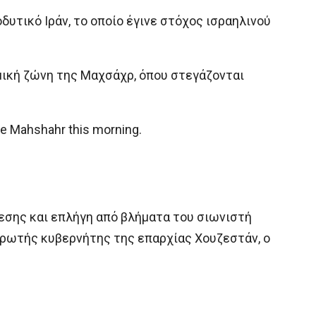
υτικό Ιράν, το οποίο έγινε στόχος ισραηλινού
μική ζώνη της Μαχσάχρ, όπου στεγάζονται
-e Mahshahr this morning.
εσης και επλήγη από βλήματα του σιωνιστή
ηρωτής κυβερνήτης της επαρχίας Χουζεστάν, ο