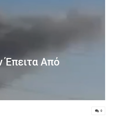
ν Έπειτα Από
0