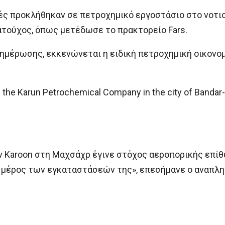
ές προκλήθηκαν σε πετροχημικό εργοστάσιο στο νοτιοδ
τούχος, όπως μετέδωσε το πρακτορείο Fars.
νημέρωσης, εκκενώνεται η ειδική πετροχημική οικονο
d the Karun Petrochemical Company in the city of Bandar
ν Karoon στη Μαχσάχρ έγινε στόχος αεροπορικής επίθ
ε μέρος των εγκαταστάσεών της», επεσήμανε ο αναπλ