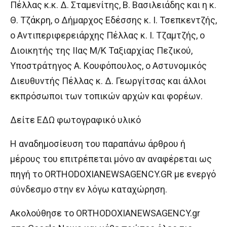
Πέλλας κ.κ. Δ. Σταμενίτης, Β. Βασιλειάδης και η κ.
Θ. Τζάκρη, ο Δήμαρχος Εδέσσης κ. Ι. Τσεπκεντζής,
ο Αντιπεριφερειάρχης Πέλλας κ. Ι. Τζαμτζής, ο
Διοικητής της ΙΙας Μ/Κ Ταξιαρχίας Πεζικού,
Υποστράτηγος Α. Κουφόπουλος, ο Αστυνομικός
Διευθυντής Πέλλας κ. Δ. Γεωργίτσας και άλλοι
εκπρόσωποι των τοπικών αρχών και φορέων.
Δείτε ΕΔΩ φωτογραφικό υλικό
H αναδημοσίευση του παραπάνω άρθρου ή
μέρους του επιτρέπεται μόνο αν αναφέρεται ως
πηγή το ORTHODOXIANEWSAGENCY.GR με ενεργό
σύνδεσμο στην εν λόγω καταχώρηση.
Ακολούθησε το ORTHODOXIANEWSAGENCY.gr