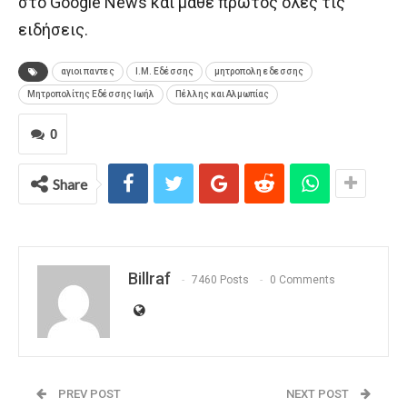
στο Google News και μάθε πρώτος όλες τις
ειδήσεις.
αγιοι παντες
Ι.Μ. Εδέσσης
μητροπολη εδεσσης
Μητροπολίτης Εδέσσης Ιωήλ
Πέλλης και Αλμωπίας
0
Share
Billraf
7460 Posts
0 Comments
PREV POST
NEXT POST