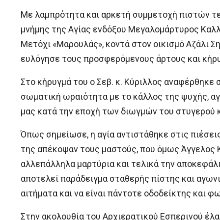
Με λαμπρότητα και αρκετή συμμετοχή πιστών τε
μνήμης της Αγίας ενδόξου Μεγαλομάρτυρος Καλλ
Μετόχι «Μαρουλάς», κοντά στον οικισμό Αζάλι Ση
ευλόγησε τους προσφερόμενους άρτους και κήρυ
Στο κήρυγμά του ο Σεβ. κ. Κύριλλος αναφέρθηκε 
σωματική ωραιότητα με το κάλλος της ψυχής, α
μας κατά την εποχή των διωγμών του στυγερού 
Όπως σημείωσε, η αγία αντιστάθηκε στις πιέσει
της απέκοψαν τους μαστούς, που όμως Άγγελος Κ
αλλεπάλληλα μαρτύρια και τελικά την αποκεφάλ
αποτελεί παράδειγμα σταθερής πίστης και αγωνι
αιτήματα και να είναι πάντοτε οδοδείκτης και 
Στην ακολουθία του Αρχιερατικού Εσπερινού έλαβ