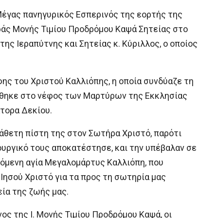
Μέγας πανηγυρικός Εσπερινός της εορτής της
ράς Μονής Τιμίου Προδρόμου Καψά Σητείας στο
ης Ιεραπύτνης και Σητείας κ. Κύριλλος, ο οποίος
φης του Χριστού Καλλιόπης, η οποία συνδύαζε τη
έθηκε στο νέφος των Μαρτύρων της Εκκλησίας
τορα Δεκίου.
άθετη πίστη της στον Σωτήρα Χριστό, παρότι
υργικό τους αποκατέστησε, και την υπέβαλαν σε
όμενη αγία Μεγαλομάρτυς Καλλιόπη, που
Ιησού Χριστό για τα προς τη σωτηρία μας
ία της ζωής μας.
ος της Ι. Μονής Τιμίου Προδρόμου Καψά, οι