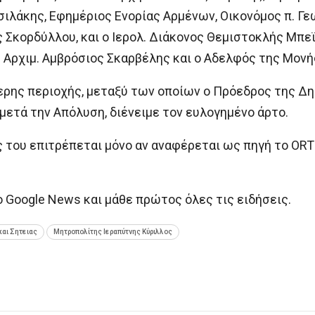
ιλάκης, Εφημέριος Ενορίας Αρμένων, Οικονόμος π. Γεώ
 Σκορδύλλου, και ο Ιερολ. Διάκονος Θεμιστοκλής Μπ
Αρχιμ. Αμβρόσιος Σκαρβέλης και ο Αδελφός της Μονής
ρης περιοχής, μεταξύ των οποίων ο Πρόεδρος της Δη
 μετά την Απόλυση, διένειμε τον ευλογημένο άρτο.
ς του επιτρέπεται μόνο αν αναφέρεται ως πηγή το 
oogle News και μάθε πρώτος όλες τις ειδήσεις.
και Σητειας
Μητροπολίτης Ιεραπύτνης Κύριλλος