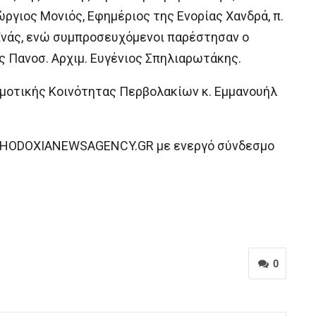
ργιος Μονιός, Εφημέριος της Ενορίας Χανδρά, π.
εϊνάς, ενώ συμπροσευχόμενοι παρέστησαν o
 Πανοσ. Αρχιμ. Ευγένιος Σπηλιαρωτάκης.
μοτικής Κοινότητας Περβολακίων κ. Εμμανουήλ
ORTHODOXIANEWSAGENCY.GR με ενεργό σύνδεσμο
0