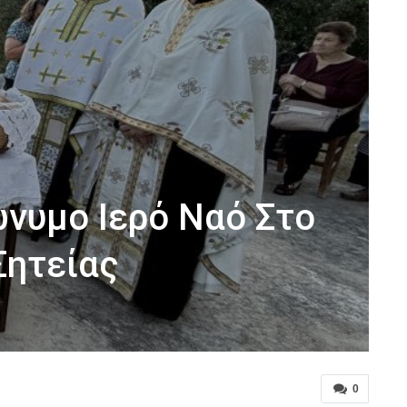
ώνυμο Ιερό Ναό Στο
Σητείας
0