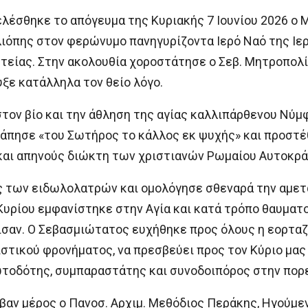
λέσθηκε το απόγευμα της Κυριακής 7 Ιουνίου 2026 ο 
ιόπης στον φερώνυμο πανηγυρίζοντα Ιερό Ναό της Ιε
τείας. Στην ακολουθία χοροστάτησε ο Σεβ. Μητροπολίτ
ξε κατάλληλα τον θείο λόγο.
στον βίο και την άθληση της αγίας καλλιπάρθενου Νύμ
γάπησε «του Σωτήρος το κάλλος εκ ψυχής» και προστ
και απηνούς διώκτη των χριστιανών Ρωμαίου Αυτοκρά
ς των ειδωλολατρών και ομολόγησε σθεναρά την αμετ
υρίου εμφανίστηκε στην Αγία και κατά τρόπο θαυματο
ισαν. Ο Σεβασμιώτατος ευχήθηκε προς όλους η εορταζ
στικού φρονήματος, να πρεσβεύει προς τον Κύριο μας 
φωτοδότης, συμπαραστάτης και συνοδοιπόρος στην πορε
αν μέρος ο Πανοσ. Αρχιμ. Μεθόδιος Περάκης, Ηγούμεν