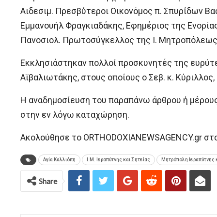
Αιδεσιμ. Πρεσβύτεροι Οικονόμος π. Σπυρίδων Βασ
Εμμανουήλ Φραγκιαδάκης, Εφημέριος της Ενορίας
Πανοσιολ. Πρωτοσύγκελλος της Ι. Μητροπόλεως 
Εκκλησιάστηκαν πολλοί προσκυνητές της ευρύτε
Αϊβαλιωτάκης, στους οποίους ο Σεβ. κ. Κύριλλος,
H αναδημοσίευση του παραπάνω άρθρου ή μέρου
στην εν λόγω καταχώρηση.
Ακολούθησε το ORTHODOXIANEWSAGENCY.gr στο G
Αγία Καλλιόπη
Ι.Μ. Ιεραπύτνης και Σητείας
Μητρόπολη Ιεραπύτνης 
Share