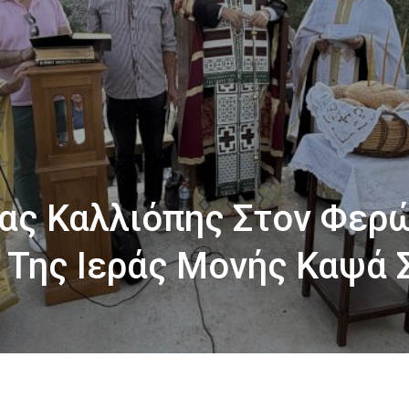
ίας Καλλιόπης Στον Φερ
Της Ιεράς Μονής Καψά 