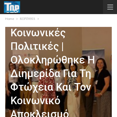
Επενδύει Στη
Γνώση Και Τις
Home
ΚΟΡΙΝΘΙΑ
Κοινωνικές
Πολιτικές |
Ολοκληρώθηκε Η
Διημερίδα Για Τη
Φτώχεια Και Τον
Κοινωνικό
Αποκλεισμό