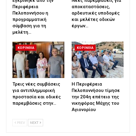
Εγκρίθηκε από την
Νέες παρεμβάσεις για
Περιφέρεια
αποκαταστάσεις,
Πελοποννήσου η
αρδευτικές υποδομές
προγραμματική
και μελέτες οδικών
σύμβαση για τη
έργων…
μελέτη…
ΚΟΡΙΝΘΙΑ
ΚΟΡΙΝΘΙΑ
Τρεις νέες συμβάσεις
Η Περιφέρεια
για αντιπλημμυρική
Πελοποννήσου τίμησε
προστασία και οδικές
την 204η επέτειο της
παρεμβάσεις στην…
νικηφόρας Μάχης του
Αγιονορίου
PREV
NEXT