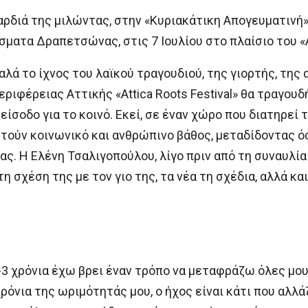
ρδιά της μιλώντας, στην «Κυριακάτικη Απογευματινή» κ
ατα Δραπετσώνας, στις 7 Ιουλίου στο πλαίσιο του «Att
λά το ίχνος του λαϊκού τραγουδιού, της γιορτής, της 
ριφέρειας Αττικής «Attica Roots Festival» θα τραγου
ίσοδο για το κοινό. Εκεί, σε έναν χώρο που διατηρεί 
οκτούν κοινωνικό και ανθρώπινο βάθος, μεταδίδοντας 
μας. Η Ελένη Τσαλιγοπούλου, λίγο πριν από τη συναυλί
η σχέση της με τον γιο της, τα νέα τη σχέδια, αλλά και
3 χρόνια έχω βρει έναν τρόπο να μεταφράζω όλες μου
 χρόνια της ωριμότητάς μου, ο ήχος είναι κάτι που αλλ