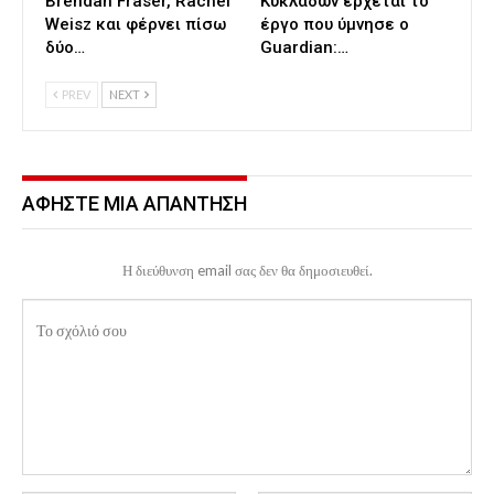
Brendan Fraser, Rachel
Κυκλάδων έρχεται το
Weisz και φέρνει πίσω
έργο που ύμνησε ο
δύο…
Guardian:…
PREV
NEXT
ΑΦΉΣΤΕ ΜΙΑ ΑΠΆΝΤΗΣΗ
Η διεύθυνση email σας δεν θα δημοσιευθεί.