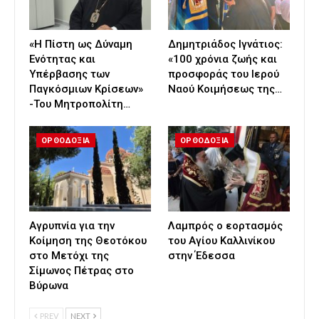
«Η Πίστη ως Δύναμη
Δημητριάδος Ιγνάτιος:
Ενότητας και
«100 χρόνια ζωής και
Υπέρβασης των
προσφοράς του Ιερού
Παγκόσμιων Κρίσεων»
Ναού Κοιμήσεως της…
-Του Μητροπολίτη…
ΟΡΘΟΔΟΞΙΑ
ΟΡΘΟΔΟΞΙΑ
Αγρυπνία για την
Λαμπρός ο εορτασμός
Κοίμηση της Θεοτόκου
του Αγίου Καλλινίκου
στο Μετόχι της
στην Έδεσσα
Σίμωνος Πέτρας στο
Βύρωνα
PREV
NEXT