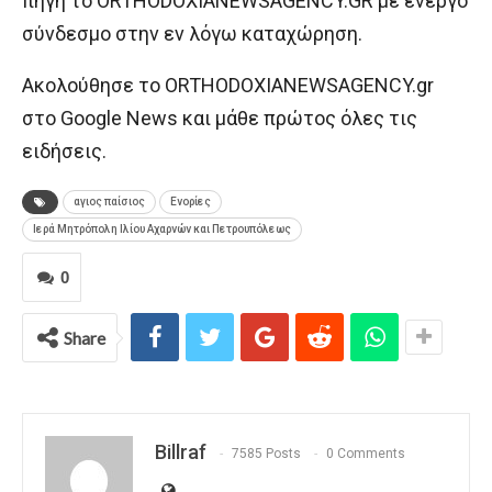
πηγή το ORTHODOXIANEWSAGENCY.GR με ενεργό
σύνδεσμο στην εν λόγω καταχώρηση.
Ακολούθησε το ORTHODOXIANEWSAGENCY.gr
στο Google News και μάθε πρώτος όλες τις
ειδήσεις.
αγιος παίσιος
Ενορίες
Ιερά Μητρόπολη Ιλίου Αχαρνών και Πετρουπόλεως
0
Share
Billraf
7585 Posts
0 Comments