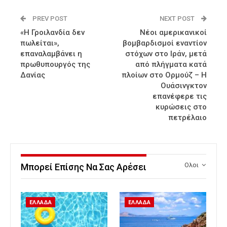
PREV POST
NEXT POST
«Η Γροιλανδία δεν
Νέοι αμερικανικοί
πωλείται»,
βομβαρδισμοί εναντίον
επαναλαμβάνει η
στόχων στο Ιράν, μετά
πρωθυπουργός της
από πλήγματα κατά
Δανίας
πλοίων στο Ορμούζ – Η
Ουάσινγκτον
επανέφερε τις
κυρώσεις στο
πετρέλαιο
Ολοι
Μπορεί Επίσης Να Σας Αρέσει
ΕΛΛΑΔΑ
ΕΛΛΑΔΑ