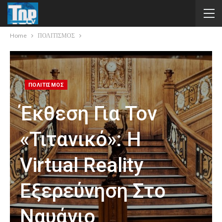
Home
ΠΟΛΙΤΙΣΜΟΣ
ΠΟΛΙΤΙΣΜΟΣ
Έκθεση Για Τον
«Τιτανικό»: Η
Virtual Reality
Εξερεύνηση Στο
Ναυάγιο